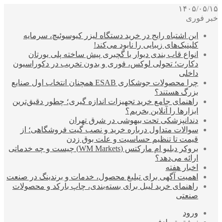
۱۴۰۵/۰۵/۱۵
خبر فوری
این اشتباه رایج در خرید دستگاه لیزر کیوسوئیچ، سرمایه
کلینیک‌های زیبایی را نابود می‌کند!
انواع قاب بندی دیوار با گچبری پیش ساخته پلی یورتان
دکارت؛ تحولی لوکس، فوری و بدون تخریب در دکوراسیون
داخلی
چرا محصولات جوشکاری ESAB همچنان انتخاب اول صنایع
بزرگ هستند؟
راهنمای جامع خرید تجهیزات اندازه گیری؛ چطور دقیق‌ترین
ابزارها را آنلاین بخریم؟
دندانپزشکی تحت بیهوشی در شرق تهران
سوالات متداول درباره خرید و نصب گیت فروشگاهی؛ از
قیمت تا تنظیم حساسیت و علت بوق زدن
بروکر دبلیو ام مارکتس (WM Markets) چیست و چه خدماتی
ارائه می‌دهد؟
اخبار هفته
اهمیت آگهی برای تبلیغ محصول، خدمات و برندینگ در صنعت
راهنمای خرید لیبل برای بسته‌بندی، چاپ بارکد و محصولات
صنعتی
ورود