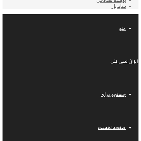
نوشته تصادفی
سایدبار
منو
ایران سی پنل
جستجو برای
صفحه نخست