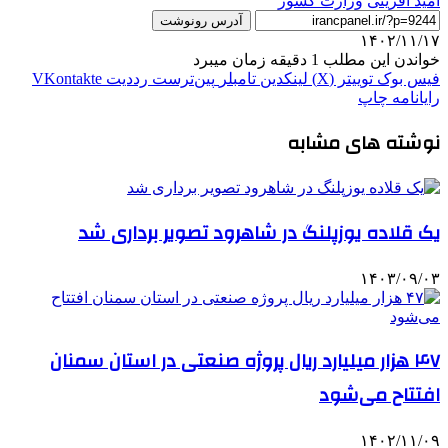
امید آفرینی
وزارت کشور
آدرس رونوشت
۱۴۰۲/۱۱/۱۷
خواندن این مطلب 1 دقیقه زمان میبرد
فیس بوک
توییتر (X)
لینکدین
‫تامبلر
‫پین‌ترست
‫رددیت
‫VKontakte
رایانامه
چاپ
نوشته های مشابه
یک قلاده یوزپلنگ در شاهرود تصویر برداری شد
۱۴۰۳/۰۹/۰۳
۴۷ هزار میلیارد ریال پروژه صنعتی در استان سمنان
افتتاح می‌شود
۱۴۰۲/۱۱/۰۹