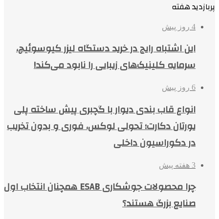
پربازدید هفته
4 روز پیش
این اشتباه رایج در خرید دستگاه لیزر کیوسوئیچ،
سرمایه کلینیک‌های زیبایی را نابود می‌کند!
6 روز پیش
انواع قاب بندی دیوار با گچبری پیش ساخته پلی
یورتان دکارت؛ تحولی لوکس، فوری و بدون تخریب
در دکوراسیون داخلی
3 هفته پیش
چرا محصولات جوشکاری ESAB همچنان انتخاب اول
صنایع بزرگ هستند؟