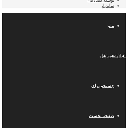
نوشته تصادفی
سایدبار
منو
ایران سی پنل
جستجو برای
صفحه نخست