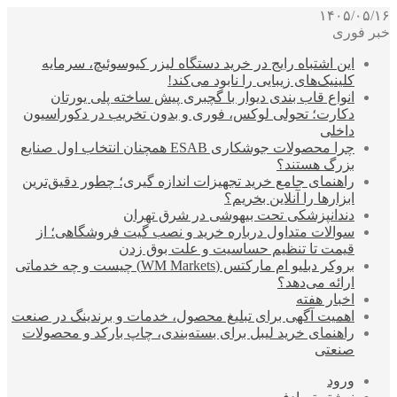
۱۴۰۵/۰۵/۱۶
خبر فوری
این اشتباه رایج در خرید دستگاه لیزر کیوسوئیچ، سرمایه
کلینیک‌های زیبایی را نابود می‌کند!
انواع قاب بندی دیوار با گچبری پیش ساخته پلی یورتان
دکارت؛ تحولی لوکس، فوری و بدون تخریب در دکوراسیون
داخلی
چرا محصولات جوشکاری ESAB همچنان انتخاب اول صنایع
بزرگ هستند؟
راهنمای جامع خرید تجهیزات اندازه گیری؛ چطور دقیق‌ترین
ابزارها را آنلاین بخریم؟
دندانپزشکی تحت بیهوشی در شرق تهران
سوالات متداول درباره خرید و نصب گیت فروشگاهی؛ از
قیمت تا تنظیم حساسیت و علت بوق زدن
بروکر دبلیو ام مارکتس (WM Markets) چیست و چه خدماتی
ارائه می‌دهد؟
اخبار هفته
اهمیت آگهی برای تبلیغ محصول، خدمات و برندینگ در صنعت
راهنمای خرید لیبل برای بسته‌بندی، چاپ بارکد و محصولات
صنعتی
ورود