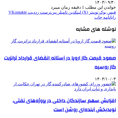
۱۴۰۳/۰۹/۳۰
خواندن این مطلب 1 دقیقه زمان میبرد
فیس بوک
توییتر (X)
لینکدین
‫تامبلر
‫پین‌ترست
‫رددیت
‫VKontakte
رایانامه
چاپ
نوشته های مشابه
صعود قیمت گاز اروپا در آستانه انقضای قرارداد ترانزیت
گاز روسیه
۱۴۰۳/۱۰/۰۳
افزایش سهم سازندگان داخلی در پروژه‌های نفتی،
نویدبخش آینده‌ای روشن است