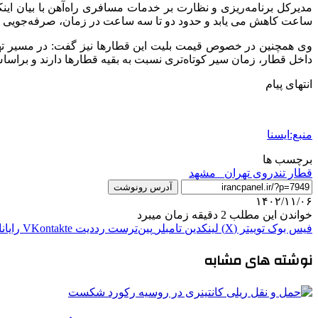
ساعت کاهش می یابد و حدود دو تا سه ساعت در زمان، صرفه‌جویی 
وی همچنین در خصوص قیمت بلیت این قطارها نیز گفت: در مسیر تهرا
داخل قطار، زمان سیر کوتاه‌تری نسبت به بقیه قطارها دارند و براس
انتهای پیام
منبع:ایسنا
برچسب ها
قطار تندروی تهران_ مشهد
آدرس رونوشت
۱۴۰۲/۱۱/۰۶
خواندن این مطلب 2 دقیقه زمان میبرد
فیس بوک
توییتر (X)
لینکدین
‫تامبلر
‫پین‌ترست
‫رددیت
‫VKontakte
رایان
نوشته های مشابه