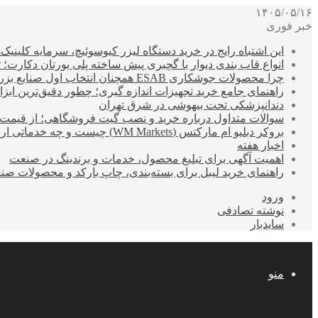
۱۴۰۵/۰۵/۱۶
خبر فوری
این اشتباه رایج در خرید دستگاه لیزر کیوسوئیچ، سرمایه کلینیک‌ها
انواع قاب بندی دیوار با گچبری پیش ساخته پلی یورتان دکارت
چرا محصولات جوشکاری ESAB همچنان انتخاب اول صنایع بزرگ هستند؟
راهنمای جامع خرید تجهیزات اندازه گیری؛ چطور دقیق‌ترین ابزاره
دندانپزشکی تحت بیهوشی در شرق تهران
سوالات متداول درباره خرید و نصب گیت فروشگاهی؛ از قیمت
بروکر دبلیو ام مارکتس (WM Markets) چیست و چه خدماتی ارائه می‌دهد؟
اخبار هفته
اهمیت آگهی برای تبلیغ محصول، خدمات و برندینگ در صنعت
راهنمای خرید لیبل برای بسته‌بندی، چاپ بارکد و محصولات صن
ورود
نوشته تصادفی
سایدبار
منو