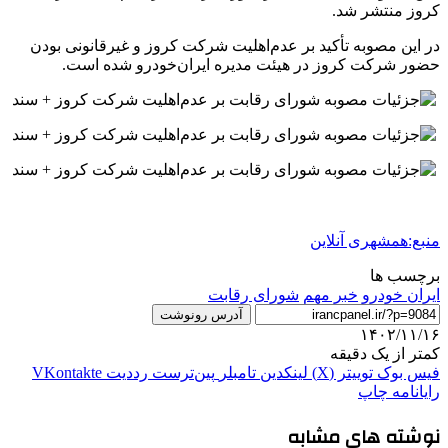
کروز منتشر شد.
در این مصوبه تأکید بر عدم‌اهلیت شرکت کروز و غیرقانونی بودن
حضور شرکت کروز در هیئت مدیره ایران‌خودرو شده است.
منبع:همشهری آنلاین
برچسب ها
ايران خودرو
خبر مهم
شورای رقابت
آدرس رونوشت
۱۴۰۲/۱۱/۱۶
کمتر از یک دقیقه
فیس بوک
توییتر (X)
لینکدین
‫تامبلر
‫پین‌ترست
‫رددیت
‫VKontakte
رایانامه
چاپ
نوشته های مشابه