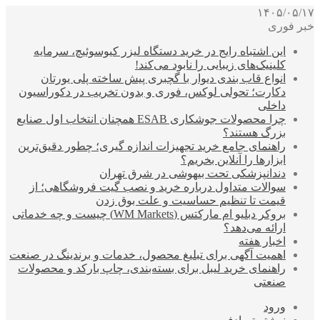
۱۴۰۵/۰۵/۱۷
خبر فوری
این اشتباه رایج در خرید دستگاه لیزر کیوسوئیچ، سرمایه
کلینیک‌های زیبایی را نابود می‌کند!
انواع قاب بندی دیوار با گچبری پیش ساخته پلی یورتان
دکارت؛ تحولی لوکس، فوری و بدون تخریب در دکوراسیون
داخلی
چرا محصولات جوشکاری ESAB همچنان انتخاب اول صنایع
بزرگ هستند؟
راهنمای جامع خرید تجهیزات اندازه گیری؛ چطور دقیق‌ترین
ابزارها را آنلاین بخریم؟
دندانپزشکی تحت بیهوشی در شرق تهران
سوالات متداول درباره خرید و نصب گیت فروشگاهی؛ از
قیمت تا تنظیم حساسیت و علت بوق زدن
بروکر دبلیو ام مارکتس (WM Markets) چیست و چه خدماتی
ارائه می‌دهد؟
اخبار هفته
اهمیت آگهی برای تبلیغ محصول، خدمات و برندینگ در صنعت
راهنمای خرید لیبل برای بسته‌بندی، چاپ بارکد و محصولات
صنعتی
ورود