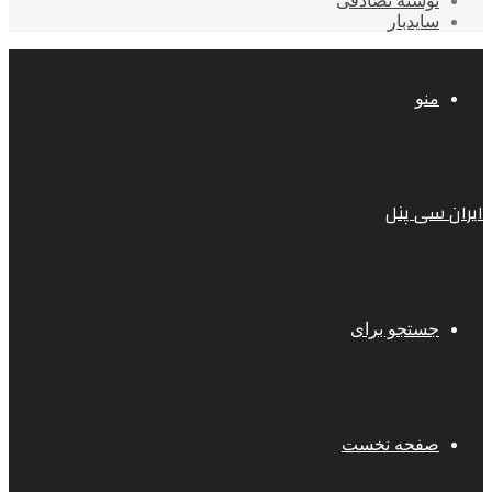
نوشته تصادفی
سایدبار
منو
ایران سی پنل
جستجو برای
صفحه نخست