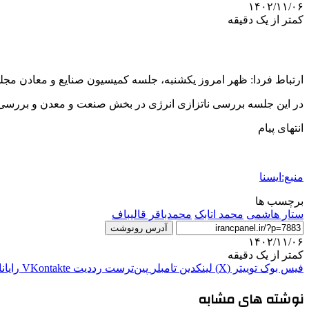
۱۴۰۲/۱۱/۰۶
کمتر از یک دقیقه
ارتباط فردا: ظهر امروز یکشنبه، جلسه کمیسیون صنایع و معادن مج
در این جلسه بررسی ناتزازی انرژی در بخش صنعت و معدن و بررسی 
انتهای پیام
منبع:ایسنا
برچسب ها
ستار هاشمی
محمد اتابک
محمدباقر قالیباف
آدرس رونوشت
۱۴۰۲/۱۱/۰۶
کمتر از یک دقیقه
فیس بوک
توییتر (X)
لینکدین
‫تامبلر
‫پین‌ترست
‫رددیت
‫VKontakte
رایان
نوشته های مشابه