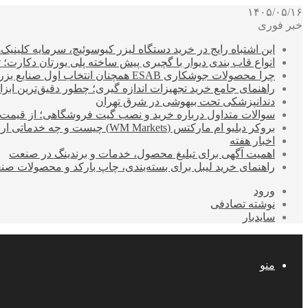
۱۴۰۵/۰۵/۱۶
خبر فوری
این اشتباه رایج در خرید دستگاه لیزر کیوسوئیچ، سرمایه کلینیک‌ها
انواع قاب بندی دیوار با گچبری پیش ساخته پلی یورتان دکارت
چرا محصولات جوشکاری ESAB همچنان انتخاب اول صنایع بزرگ هستند؟
راهنمای جامع خرید تجهیزات اندازه گیری؛ چطور دقیق‌ترین ابزاره
دندانپزشکی تحت بیهوشی در شرق تهران
سوالات متداول درباره خرید و نصب گیت فروشگاهی؛ از قیمت
بروکر دبلیو ام مارکتس (WM Markets) چیست و چه خدماتی ارائه می‌دهد؟
اخبار هفته
اهمیت آگهی برای تبلیغ محصول، خدمات و برندینگ در صنعت
راهنمای خرید لیبل برای بسته‌بندی، چاپ بارکد و محصولات صن
ورود
نوشته تصادفی
سایدبار
منو