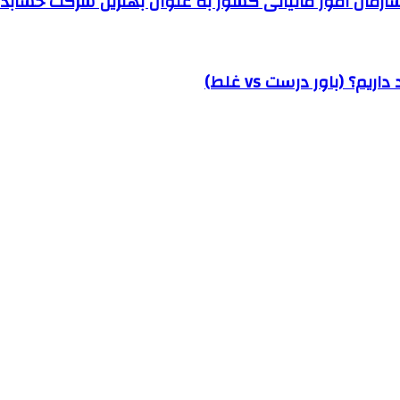
مان امور مالیاتی کشور به عنوان بهترین شرکت حسابداری
؟ (باور درست vs غلط)