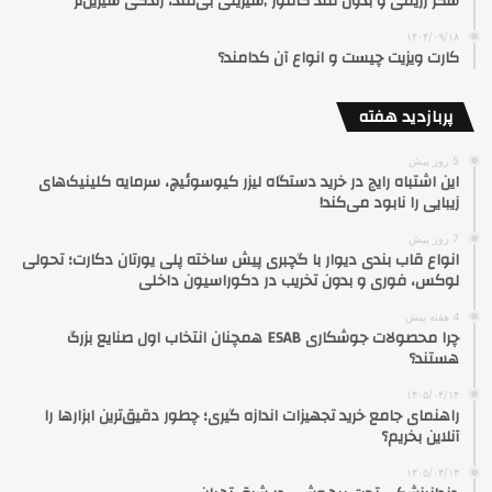
شکر رژیمی و بدون قند کامور ;شیرینی بی‌قند، زندگی شیرین‌تر
۱۴۰۴/۰۹/۱۸
کارت ویزیت چیست و انواع آن کدامند؟
پربازدید هفته
5 روز پیش
این اشتباه رایج در خرید دستگاه لیزر کیوسوئیچ، سرمایه کلینیک‌های
زیبایی را نابود می‌کند!
7 روز پیش
انواع قاب بندی دیوار با گچبری پیش ساخته پلی یورتان دکارت؛ تحولی
لوکس، فوری و بدون تخریب در دکوراسیون داخلی
4 هفته پیش
چرا محصولات جوشکاری ESAB همچنان انتخاب اول صنایع بزرگ
هستند؟
۱۴۰۵/۰۴/۱۴
راهنمای جامع خرید تجهیزات اندازه گیری؛ چطور دقیق‌ترین ابزارها را
آنلاین بخریم؟
۱۴۰۵/۰۴/۱۳