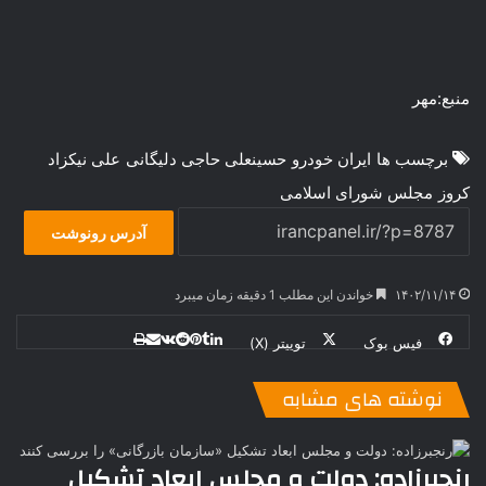
منبع:مهر
برچسب ها
ایران خودرو
حسینعلی حاجی دلیگانی
علی نیکزاد
کروز
مجلس شورای اسلامی
آدرس رونوشت
۱۴۰۲/۱۱/۱۴
خواندن این مطلب 1 دقیقه زمان میبرد
فیس بوک
توییتر (X)
ل
ر
چ
ی
ت
پ
ا
ا
ر
V
ن
ا
ی
ی
د
K
پ
نوشته های مشابه
ا
د
ک
م
o
ن‌
ب
ت
ی
ن
د
n
ی
ل
ا
t
ر
ت
رنجبرزاده: دولت و مجلس ابعاد تشکیل
ر
a
م
ن
س