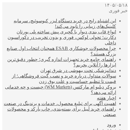
۱۴۰۵/۰۵/۱۸
خبر فوری
این اشتباه رایج در خرید دستگاه لیزر کیوسوئیچ، سرمایه
کلینیک‌های زیبایی را نابود می‌کند!
انواع قاب بندی دیوار با گچبری پیش ساخته پلی یورتان
دکارت؛ تحولی لوکس، فوری و بدون تخریب در دکوراسیون
داخلی
چرا محصولات جوشکاری ESAB همچنان انتخاب اول صنایع
بزرگ هستند؟
راهنمای جامع خرید تجهیزات اندازه گیری؛ چطور دقیق‌ترین
ابزارها را آنلاین بخریم؟
دندانپزشکی تحت بیهوشی در شرق تهران
سوالات متداول درباره خرید و نصب گیت فروشگاهی؛ از
قیمت تا تنظیم حساسیت و علت بوق زدن
بروکر دبلیو ام مارکتس (WM Markets) چیست و چه خدماتی
ارائه می‌دهد؟
اخبار هفته
اهمیت آگهی برای تبلیغ محصول، خدمات و برندینگ در صنعت
راهنمای خرید لیبل برای بسته‌بندی، چاپ بارکد و محصولات
صنعتی
ورود