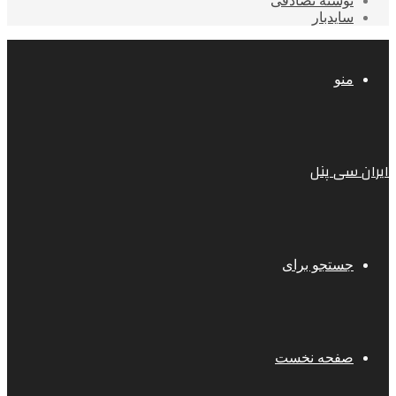
نوشته تصادفی
سایدبار
منو
ایران سی پنل
جستجو برای
صفحه نخست