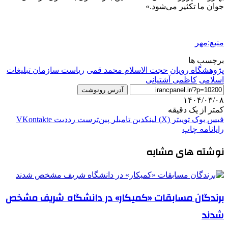
جوان ما تکثیر می‌شود.»
منبع:مهر
برچسب ها
پژوهشگاه رویان
حجت الاسلام محمد قمی
ریاست سازمان تبلیغات
اسلامی
کاظمی آشتیانی
آدرس رونوشت
۱۴۰۴/۰۳/۰۸
کمتر از یک دقیقه
فیس بوک
توییتر (X)
لینکدین
‫تامبلر
‫پین‌ترست
‫رددیت
‫VKontakte
رایانامه
چاپ
نوشته های مشابه
برندگان مسابقات «کمیکار» در دانشگاه شریف مشخص
شدند