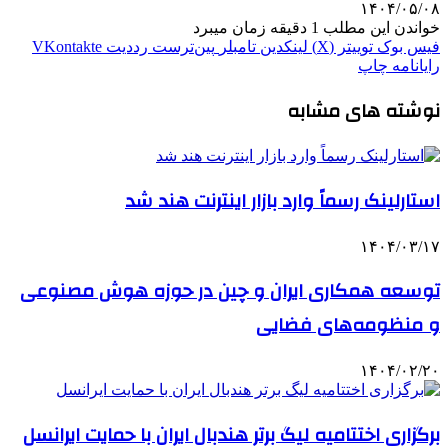
۱۴۰۴/۰۵/۰۸
خواندن این مطلب 1 دقیقه زمان میبرد
فیس بوک
توییتر (X)
لینکدین
‫تامبلر
‫پین‌ترست
‫رددیت
‫VKontakte
رایانامه
چاپ
نوشته های مشابه
استارلینک رسماً وارد بازار اینترنت هند شد
۱۴۰۴/۰۳/۱۷
توسعه همکاری ایران و چین در حوزه هوش مصنوعی
و منظومه‌های فضایی
۱۴۰۴/۰۲/۲۰
برگزاری اختتامیه لیگ برتر هندبال ایران با حمایت ایرانسل