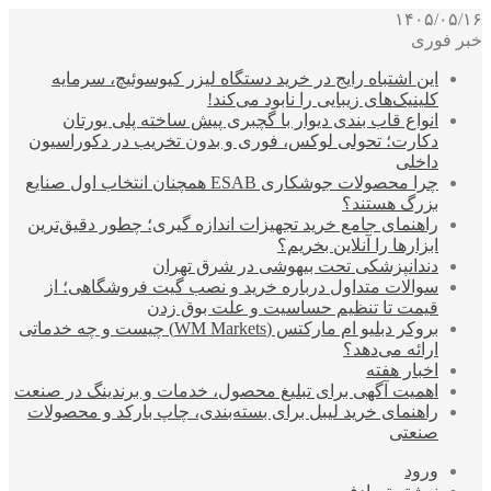
۱۴۰۵/۰۵/۱۶
خبر فوری
این اشتباه رایج در خرید دستگاه لیزر کیوسوئیچ، سرمایه
کلینیک‌های زیبایی را نابود می‌کند!
انواع قاب بندی دیوار با گچبری پیش ساخته پلی یورتان
دکارت؛ تحولی لوکس، فوری و بدون تخریب در دکوراسیون
داخلی
چرا محصولات جوشکاری ESAB همچنان انتخاب اول صنایع
بزرگ هستند؟
راهنمای جامع خرید تجهیزات اندازه گیری؛ چطور دقیق‌ترین
ابزارها را آنلاین بخریم؟
دندانپزشکی تحت بیهوشی در شرق تهران
سوالات متداول درباره خرید و نصب گیت فروشگاهی؛ از
قیمت تا تنظیم حساسیت و علت بوق زدن
بروکر دبلیو ام مارکتس (WM Markets) چیست و چه خدماتی
ارائه می‌دهد؟
اخبار هفته
اهمیت آگهی برای تبلیغ محصول، خدمات و برندینگ در صنعت
راهنمای خرید لیبل برای بسته‌بندی، چاپ بارکد و محصولات
صنعتی
ورود