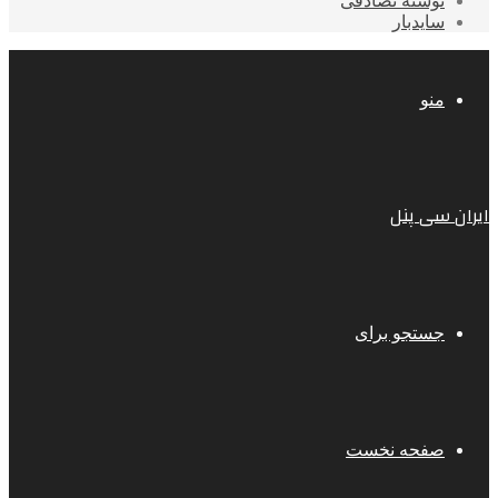
نوشته تصادفی
سایدبار
منو
ایران سی پنل
جستجو برای
صفحه نخست