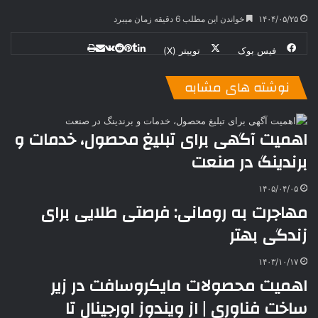
۱۴۰۴/۰۵/۲۵
خواندن این مطلب 6 دقیقه زمان میبرد
فیس بوک
توییتر (X)
ل
ر
چ
ی
ت
پ
ا
ا
ر
V
ن
ا
ی
ی
د
K
پ
نوشته های مشابه
ا
د
ک
م
o
ن‌
ب
ت
ی
ن
د
n
ی
ل
ا
t
ر
ت
اهمیت آگهی برای تبلیغ محصول، خدمات و
ر
a
م
ن
س
برندینگ در صنعت
k
ه
ت
t
e
۱۴۰۵/۰۴/۰۵
مهاجرت به رومانی: فرصتی طلایی برای
زندگی بهتر
۱۴۰۳/۱۰/۱۷
اهمیت محصولات مایکروسافت در زیر
ساخت فناوری | از ویندوز اورجینال تا