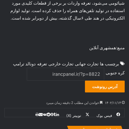
شیائومی می‌شود، تعرفه واردات بر برخی از قطعات کلیدی مورد
استفاده در تولید تلفن‌های همراه را حذف کرده است. تولید لوازم
الکترونیکی در هند طی ۶سال گذشته، بیش از دوبرابر شده است.
منبع:همشهری آنلاین
برچسب ها
تجارت جهانی
تجارت خارجی
تعرفه
دونالد ترامپ
کره جنوبی
آدرس رونوشت
۱۴۰۲/۱۱/۱۴
خواندن این مطلب 2 دقیقه زمان میبرد
فیس بوک
توییتر (X)
ل
ر
چ
ی
ت
پ
ا
ا
ر
V
ن
ا
ی
ی
د
K
پ