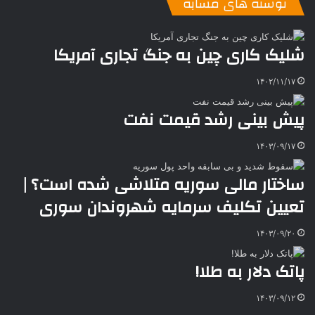
نوشته های مشابه
ا
د
ک
م
o
ن‌
ب
ت
ی
ن
د
n
ی
ل
ا
t
ر
ت
شلیک کاری چین به جنگ تجاری آمریکا
ر
a
م
ن
س
k
ه
ت
۱۴۰۲/۱۱/۱۷
t
e
پیش بینی رشد قیمت نفت
۱۴۰۳/۰۹/۱۷
ساختار مالی سوریه متلاشی شده است؟ |
تعیین تکلیف سرمایه شهروندان سوری
۱۴۰۳/۰۹/۲۰
پاتک دلار به طلا!
۱۴۰۳/۰۹/۱۲