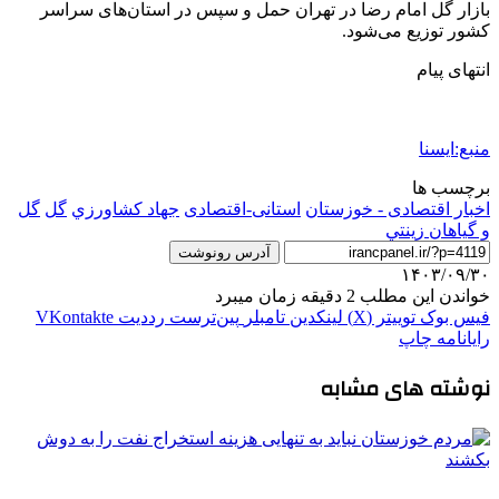
بازار گل امام رضا در تهران حمل و سپس در استان‌های سراسر
کشور توزیع می‌شود.
انتهای پیام
منبع:ایسنا
برچسب ها
اخبار اقتصادی - خوزستان
استانی-اقتصادی
جهاد كشاورزي
گل
گل
و گياهان زينتي
آدرس رونوشت
۱۴۰۳/۰۹/۳۰
خواندن این مطلب 2 دقیقه زمان میبرد
فیس بوک
توییتر (X)
لینکدین
‫تامبلر
‫پین‌ترست
‫رددیت
‫VKontakte
رایانامه
چاپ
نوشته های مشابه