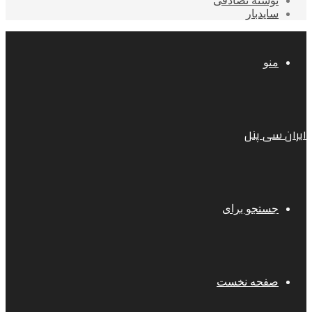
نوشته تصادفی
سایدبار
منو
ایران سی پنل
جستجو برای
صفحه نخست