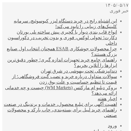
۱۴۰۵/۰۵/۱۷
خبر فوری
این اشتباه رایج در خرید دستگاه لیزر کیوسوئیچ، سرمایه
کلینیک‌های زیبایی را نابود می‌کند!
انواع قاب بندی دیوار با گچبری پیش ساخته پلی یورتان
دکارت؛ تحولی لوکس، فوری و بدون تخریب در دکوراسیون
داخلی
چرا محصولات جوشکاری ESAB همچنان انتخاب اول صنایع
بزرگ هستند؟
راهنمای جامع خرید تجهیزات اندازه گیری؛ چطور دقیق‌ترین
ابزارها را آنلاین بخریم؟
دندانپزشکی تحت بیهوشی در شرق تهران
سوالات متداول درباره خرید و نصب گیت فروشگاهی؛ از
قیمت تا تنظیم حساسیت و علت بوق زدن
بروکر دبلیو ام مارکتس (WM Markets) چیست و چه خدماتی
ارائه می‌دهد؟
اخبار هفته
اهمیت آگهی برای تبلیغ محصول، خدمات و برندینگ در صنعت
راهنمای خرید لیبل برای بسته‌بندی، چاپ بارکد و محصولات
صنعتی
ورود