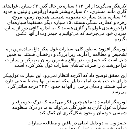
لاترینگر می‌گوید: از این ۱۱۳ سیاره در حال گذر، ۶۴ سیاره، غول‌های
گازی مانند مشتری، ۳۰ سیاره بیشتر شبیه اورانوس و نپتون و حدود
۱۹ سیاره، مانند سیارات منظومه شمسی همچون زمین، مریخ،
زهره و عطارد، سنگی هستند. ۱۵ سیاره دیگر مستقیما سیاره‌های
فراخورشیدی غول‌پیکر گازی هستند که به‌اندازه کافی دور از ستاره
میزبان خود می‌چرخند که می‌توانیم با جیمز وب از آنها عکس
بگیریم.
لوترینگر افزود: به طور کلی، سیارات غول پیکر داغ، ساده‌ترین راه
تشخیص و مطالعه را دارند، زیرا بزرگ و درخشان هستند. به همین
دلیل است که جیمز وب در واقع بیشترین زمان متمرکز بر سیارات
فراخورشیدی را صرف تماشای سیارات غول پیکر کرده است.
این محقق توضیح داد که اگرچه انتظار نمی‌رود این سیارات غول‌پیکر
دارای حیات باشند، اما به دلیل اینکه اتمسفر آنها محیط سختی دارد،
جالب هستند و دمای برخی از آنها به حدود ۴۲۳۰ درجه سانتی‌گراد
می‌رسد.
لوترینگر ادامه داد: ما همچنین فکر می‌کنیم که درک نحوه‌ رفتار
سیارات غول گازی به طور کلی می‌تواند به ما در درک منظومه
شمسی خودمان و نحوه شکل‌گیری آن کمک کند.
جیمز وب به دو دلیل اصلی در یافتن و مطالعه سیارات
فراخورشیدی خوب عمل کرده است.