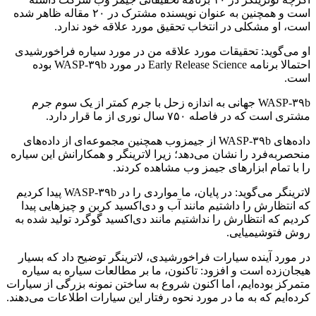
است و همچنین به عنوان نویسنده مشترک در ۲۰ مقاله ظاهر شده
است، او مشکلی در انتخاب تحقیق مورد علاقه خود ندارد.
او می‌گوید: تحقیقات مورد علاقه من در مورد سیاره فراخورشیدی
احتمالا برنامه Early Release Science در مورد WASP-۳۹b بوده
است.
WASP-۳۹b جهانی به اندازه زحل با جرم کمتر از یک سوم جرم
مشتری است که در فاصله ۷۵۰ سال نوری از ما قرار دارد.
داده‌های WASP-۳۹b از جیمزوب همچنین مجموعه‌ای از داده‌های
منحصربه‌فرد را نشان می‌دهد؛ زیرا لاترینگر و همکارانش این سیاره
را با تمام ابزارهای جیمز وب مشاهده کردند.
لاترینگر می‌گوید: در پایان، ما مواردی را در WASP-۳۹b پیدا کردیم
که انتظارش را داشتیم مانند آب و دی‌اکسید کربن و چیزهایی پیدا
کردیم که انتظارش را نداشتیم مانند دی‌اکسید گوگرد تولید شده به
روش فتوشیمیایی.
در مورد آینده سیارات فراخورشیدی، لاترینگر توضیح داد که بسیار
هیجان‌زده است و افزود: تاکنون، ما بر مطالعات سیاره به سیاره
متمرکز بوده‌ایم، اما اکنون شروع به ساختن نمونه بزرگی از سیارات
کرده‌ایم که به ما در مورد نحوه رفتار این سیارات اطلاعات می‌دهند.