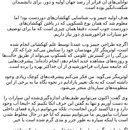
توانایی‌های آن فراتر از رصد جهان اولیه و دور، برای دانشمندان
شگفت‌انگیز بوده است.
هدف اولیه جیمز وب شناسایی کهکشان‌های دوردست بود! اما
معلوم شد که همان نوع تلسکوپی که در یافتن کهکشان‌های
دوردست خوب است، دقیقا همان چیزی است که ما برای توصیف
جو سیارات فراخورشیدی دور نیاز داریم.
اگرچه طراحی جیمز وب عمدتا توسط علم کهکشانی انجام شده
است، لوترینگر کار مهندسان خود را ستایش می‌کند چرا که کار
بزرگی را در گسترش علومی که تلسکوپ می‌تواند از طریق حالت‌ها
و روزنه‌های مشاهده جدید انجام دهد، انجام داده‌اند؛ پیشرفت‌هایی
که جامعه سیارات فراخورشیدی از آن حداکثر بهره را برده است.
لوترینگر می‌گوید: من فکر می‌کنم پیشرفت‌های کوچک زیادی وجود
داشته است که به یک تغییر پارادایم در نحوه نگاه ما به برخی از این
منظومه‌های سیاره‌ای منجر می‌شود.
وی گفت: اکنون می‌توانیم طیف‌های اندازه‌گیری‌شده این سیارات را
به دست آوریم و تنها به گفتن این حرف اتکا نکنیم که «اینجا آب وجود
دارد و دی‌اکسید کربن آنجاست»، بلکه می‌توانیم درباره فضای داخلی
سیارات بیاموزیم. ما می‌توانیم ببینیم که آیا جو در حال مخلوط شدن
است یا اینکه سیاره به طور جزر و مدی گرم شده است یا خیر.
اگرچه لوترینگر در ۱۰ برنامه تحقیقاتی جیمز وب شرکت داشته