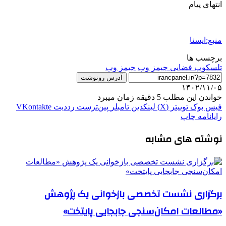
انتهای پیام
منبع:ایسنا
برچسب ها
تلسکوپ فضایی جیمز وب
جیمز وب
آدرس رونوشت
۱۴۰۲/۱۱/۰۵
خواندن این مطلب 5 دقیقه زمان میبرد
فیس بوک
توییتر (X)
لینکدین
‫تامبلر
‫پین‌ترست
‫رددیت
‫VKontakte
رایانامه
چاپ
نوشته های مشابه
برگزاری نشست تخصصی بازخوانی یک پژوهش
«مطالعات امکان‌سنجی جابجایی پایتخت»