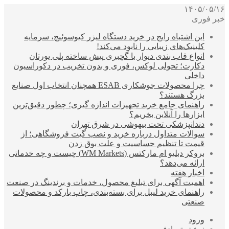
۱۴۰۵/۰۵/۱۶
خبر فوری
این اشتباه رایج در خرید دستگاه لیزر کیوسوئیچ، سرمایه
کلینیک‌های زیبایی را نابود می‌کند!
انواع قاب بندی دیوار با گچبری پیش ساخته پلی یورتان
دکارت؛ تحولی لوکس، فوری و بدون تخریب در دکوراسیون
داخلی
چرا محصولات جوشکاری ESAB همچنان انتخاب اول صنایع
بزرگ هستند؟
راهنمای جامع خرید تجهیزات اندازه گیری؛ چطور دقیق‌ترین
ابزارها را آنلاین بخریم؟
دندانپزشکی تحت بیهوشی در شرق تهران
سوالات متداول درباره خرید و نصب گیت فروشگاهی؛ از
قیمت تا تنظیم حساسیت و علت بوق زدن
بروکر دبلیو ام مارکتس (WM Markets) چیست و چه خدماتی
ارائه می‌دهد؟
اخبار هفته
اهمیت آگهی برای تبلیغ محصول، خدمات و برندینگ در صنعت
راهنمای خرید لیبل برای بسته‌بندی، چاپ بارکد و محصولات
صنعتی
ورود