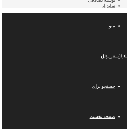
نوشته تصادفی
سایدبار
منو
ایران سی پنل
جستجو برای
صفحه نخست