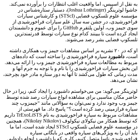
به نقل از اسپیس، اما واقعیت اغلب انتظارات را برآورده نمی‌کند.
جاشوا لوترینگر (Joshua Lothringer)، دستیار ستاره‌شناس در
مؤسسه علوم تلسکوپ فضایی (STScI) و کارشناس سیارات
فراخورشیدی، در جشن سه سال علم سیارات فراخورشیدی از
سوی جیمز وب، اولین پلتفرم GitHub را برای عموم و دانشمندان
ایجاد کرده است تا ببینند کدام نوع سیارات توسط قدرتمندترین
تلسکوپ فضایی بشر رصد می‌شوند.
او که در ۲۰ نشریه بر اساس مشاهدات جیمز وب همکاری داشته
است،
داشبورد
سیاره فراخورشیدی را ساخته است که داده‌های
مربوط به مطالعات سیاره فراخورشیدی جیمز وب را ارائه می‌دهد.
این بخش سیارات فراخورشیدی را با نام و با توجه به جرم آنها و
مدت زمانی که طول می‌کشد تا آنها به دور ستاره مادر خود بچرخند،
نشان می‌دهد.
لوترینگر می‌گوید: من می‌خواستم داشبورد را ایجاد کنم، زیرا در حال
حاضر مکان مناسبی برای مشاهده انواع سیارات رصد شده توسط
جیمز وب وجود ندارد و نمی‌توان به سؤالاتی مانند “جیمزوب چند
سیاره فرازمینی رصد کرده است؟” پاسخ داد. ما فهرستی از
مشاهدات مربوط به سیاره فراخورشیدی به نام TrExoLiSTS داریم
که توسط همکار من نیکولای نیکولوف (Nikolay Nikolov)، همچنین
در مؤسسه علوم فضایی تلسکوپ STScI ایجاد شده است، اما ما
باید آن را به ویژگی‌های سیاره واقعی در بایگانی سیاره
فراخورشیدی ناسا متصل کنیم، کاری که با داشبورد انجام داده‌ایم.