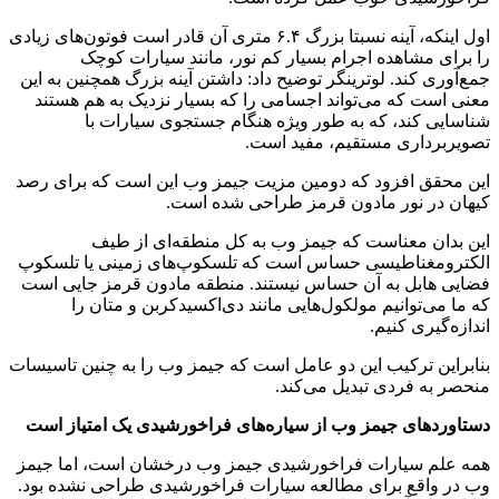
اول اینکه، آینه نسبتا بزرگ ۶.۴ متری آن قادر است فوتون‌های زیادی
را برای مشاهده اجرام بسیار کم نور، مانند سیارات کوچک
جمع‌آوری کند. لوترینگر توضیح داد: داشتن آینه بزرگ همچنین به این
معنی است که می‌تواند اجسامی را که بسیار نزدیک به هم هستند
شناسایی کند، که به طور ویژه هنگام جستجوی سیارات با
تصویربرداری مستقیم، مفید است.
این محقق افزود که دومین مزیت جیمز وب این است که برای رصد
کیهان در نور مادون قرمز طراحی شده است.
این بدان معناست که جیمز وب به کل منطقه‌ای از طیف
الکترومغناطیسی حساس است که تلسکوپ‌های زمینی یا تلسکوپ
فضایی هابل به آن حساس نیستند. منطقه مادون قرمز جایی است
که ما می‌توانیم مولکول‌هایی مانند دی‌اکسیدکربن و متان را
اندازه‌گیری کنیم.
بنابراین ترکیب این دو عامل است که جیمز وب را به چنین تاسیسات
منحصر به فردی تبدیل می‌کند.
دستاوردهای جیمز وب از سیاره‌های فراخورشیدی یک امتیاز است
همه‌ علم سیارات فراخورشیدی جیمز وب درخشان است، اما جیمز
وب در واقع برای مطالعه سیارات فراخورشیدی طراحی نشده بود.