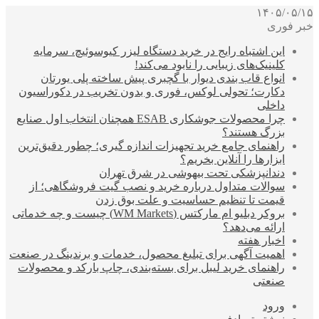
۱۴۰۵/۰۵/۱۵
خبر فوری
این اشتباه رایج در خرید دستگاه لیزر کیوسوئیچ، سرمایه
کلینیک‌های زیبایی را نابود می‌کند!
انواع قاب بندی دیوار با گچبری پیش ساخته پلی یورتان
دکارت؛ تحولی لوکس، فوری و بدون تخریب در دکوراسیون
داخلی
چرا محصولات جوشکاری ESAB همچنان انتخاب اول صنایع
بزرگ هستند؟
راهنمای جامع خرید تجهیزات اندازه گیری؛ چطور دقیق‌ترین
ابزارها را آنلاین بخریم؟
دندانپزشکی تحت بیهوشی در شرق تهران
سوالات متداول درباره خرید و نصب گیت فروشگاهی؛ از
قیمت تا تنظیم حساسیت و علت بوق زدن
بروکر دبلیو ام مارکتس (WM Markets) چیست و چه خدماتی
ارائه می‌دهد؟
اخبار هفته
اهمیت آگهی برای تبلیغ محصول، خدمات و برندینگ در صنعت
راهنمای خرید لیبل برای بسته‌بندی، چاپ بارکد و محصولات
صنعتی
ورود