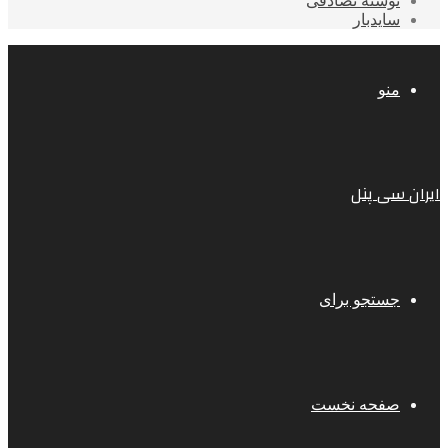
نوشته تصادفی
سایدبار
منو
ایران سی پنل
جستجو برای
صفحه نخست