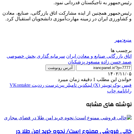
رئیس‌جمهور به تاجیکستان قدردانی نمود.
رئیس‌جمهور همچنین از ایده مشارکت اتاق بازرگانی، صنایع، معادن
و کشاورزی ایران در زمینه مهارت‌آموزی دانشجویان استقبال کرد.
منبع:مهر
برچسب ها
اتاق بازرگانی صنایع و معادن ایران
سرمایه گذاری بخش خصوصی
صمد حسن زاده
مسعود پزشکیان
آدرس رونوشت
۱۴۰۲/۱۱/۰۵
خواندن این مطلب 1 دقیقه زمان میبرد
فیس بوک
توییتر (X)
لینکدین
‫تامبلر
‫پین‌ترست
‫رددیت
‫VKontakte
رایانامه
چاپ
نوشته های مشابه
خالی فروشی ممنوع است/ نحوه خرید امن طلا در