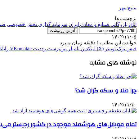
منبع:مهر
برچسب ها
اتاق بازرگانی صنایع و معادن ایران
سرمایه گذاری بخش خصوصی
صمد
آدرس رونوشت
۱۴۰۲/۱۱/۰۵
خواندن این مطلب 1 دقیقه زمان میبرد
فیس بوک
توییتر (X)
لینکدین
‫تامبلر
‫پین‌ترست
‫رددیت
‫VKontakte
رایان
نوشته های مشابه
چرا طلا و سکه گران شد؟
۱۴۰۲/۱۱/۱۰
تمام موبایل‌های هوشمند موجود در کشور رجیستر می‌
۱۴۰۲/۱۱/۰۸