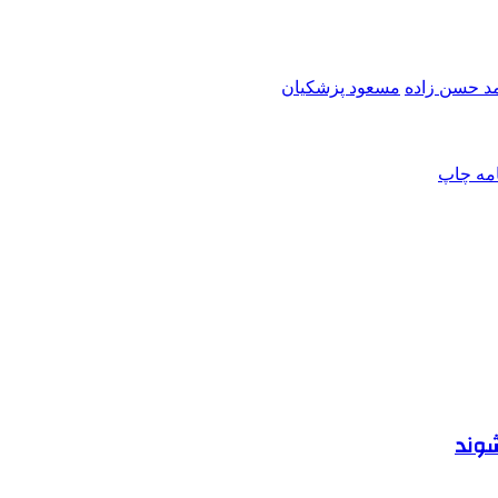
 حسن زاده
مسعود پزشکیان
امه
چاپ
شوند