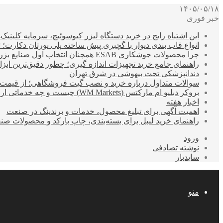
۱۴۰۵/۰۵/۱۸
خبر فوری
این اشتباه رایج در خرید دستگاه لیزر کیوسوئیچ، سرمایه کلینیک‌ها
انواع قاب بندی دیوار با گچبری پیش ساخته پلی یورتان دکارت
چرا محصولات جوشکاری ESAB همچنان انتخاب اول صنایع بزرگ هستند؟
راهنمای جامع خرید تجهیزات اندازه گیری؛ چطور دقیق‌ترین ابزاره
دندانپزشکی تحت بیهوشی در شرق تهران
سوالات متداول درباره خرید و نصب گیت فروشگاهی؛ از قیمت
بروکر دبلیو ام مارکتس (WM Markets) چیست و چه خدماتی ارائه می‌دهد؟
اخبار هفته
اهمیت آگهی برای تبلیغ محصول، خدمات و برندینگ در صنعت
راهنمای خرید لیبل برای بسته‌بندی، چاپ بارکد و محصولات صن
ورود
نوشته تصادفی
سایدبار
منو