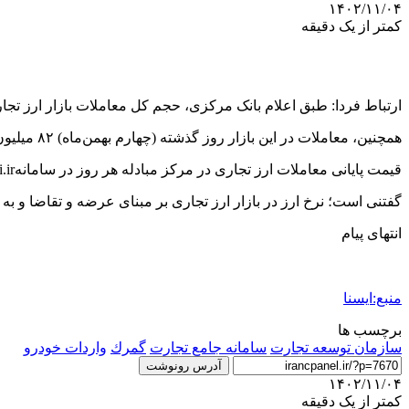
۱۴۰۲/۱۱/۰۴
کمتر از یک دقیقه
ارتباط فردا: طبق اعلام بانک مرکزی، حجم کل معاملات بازار ارز تجاری از ۱.۶ میلیارد دلار گذش
همچنین، معاملات در این بازار روز گذشته (چهارم بهمن‌ماه) ۸۲ میلیون دلار (معادل ارزش دلاری) بود.
قیمت پایانی معاملات ارز تجاری در مرکز مبادله هر روز در سامانهhttps://fxmarketrate.cbi.ir/ اعلام می‌شود.
گفتنی است؛ نرخ ارز در بازار ارز تجاری بر مبنای عرضه و تقاضا و 
انتهای پیام
منبع:ایسنا
برچسب ها
سازمان توسعه تجارت
سامانه جامع تجارت
گمرك
واردات خودرو
آدرس رونوشت
۱۴۰۲/۱۱/۰۴
کمتر از یک دقیقه