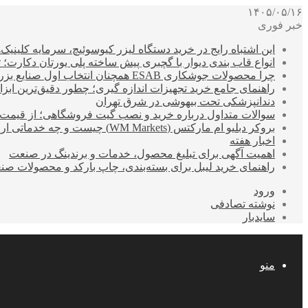
۱۴۰۵/۰۵/۱۶
خبر فوری
این اشتباه رایج در خرید دستگاه لیزر کیوسوئیچ، سرمایه کلینیک‌ها
انواع قاب بندی دیوار با گچبری پیش ساخته پلی یورتان دکارت
چرا محصولات جوشکاری ESAB همچنان انتخاب اول صنایع بزرگ هستند؟
راهنمای جامع خرید تجهیزات اندازه گیری؛ چطور دقیق‌ترین ابزاره
دندانپزشکی تحت بیهوشی در شرق تهران
سوالات متداول درباره خرید و نصب گیت فروشگاهی؛ از قیمت
بروکر دبلیو ام مارکتس (WM Markets) چیست و چه خدماتی ارائه می‌دهد؟
اخبار هفته
اهمیت آگهی برای تبلیغ محصول، خدمات و برندینگ در صنعت
راهنمای خرید لیبل برای بسته‌بندی، چاپ بارکد و محصولات صن
ورود
نوشته تصادفی
سایدبار
منو