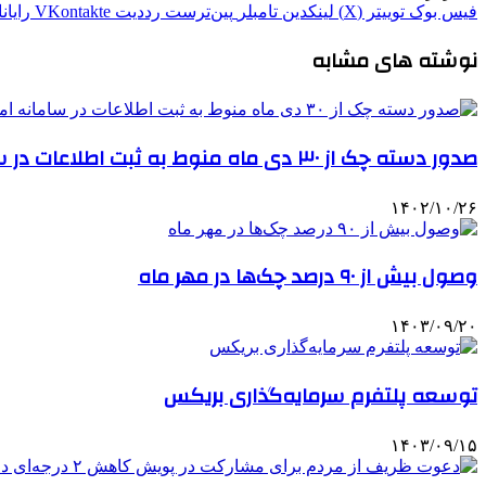
فیس بوک
توییتر (X)
لینکدین
‫تامبلر
‫پین‌ترست
‫رددیت
‫VKontakte
رایان
نوشته های مشابه
صدور دسته چک از ۳۰ دی ماه منوط به ثبت اطلاعات در سامانه املاک و اسکان شد
۱۴۰۲/۱۰/۲۶
وصول بیش از ۹۰ درصد چک‌ها در مهر ماه
۱۴۰۳/۰۹/۲۰
توسعه پلتفرم سرمایه‌گذاری بریکس
۱۴۰۳/۰۹/۱۵