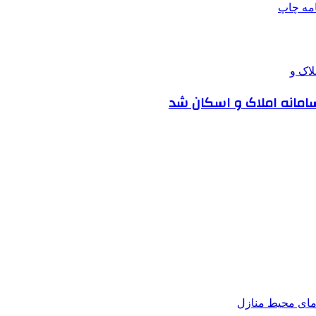
امه
چاپ