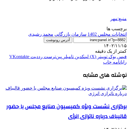
منبع:مهر
برچسب ها
انتخابات مجلس 1402
سازمان بازرگانی
محمد رشیدی
آدرس رونوشت
۱۴۰۲/۱۱/۱۵
کمتر از یک دقیقه
فیس بوک
توییتر (X)
لینکدین
‫تامبلر
‫پین‌ترست
‫رددیت
‫VKontakte
رایانامه
چاپ
نوشته های مشابه
برگزاری نشست ویژه کمیسیون صنایع مجلس با حضور
قالیباف درباره ناترازی انرژی