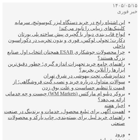
۱۴۰۵/۰۵/۱۵
خبر فوری
این اشتباه رایج در خرید دستگاه لیزر کیوسوئیچ، سرمایه
کلینیک‌های زیبایی را نابود می‌کند!
انواع قاب بندی دیوار با گچبری پیش ساخته پلی یورتان
دکارت؛ تحولی لوکس، فوری و بدون تخریب در دکوراسیون
داخلی
چرا محصولات جوشکاری ESAB همچنان انتخاب اول صنایع
بزرگ هستند؟
راهنمای جامع خرید تجهیزات اندازه گیری؛ چطور دقیق‌ترین
ابزارها را آنلاین بخریم؟
دندانپزشکی تحت بیهوشی در شرق تهران
سوالات متداول درباره خرید و نصب گیت فروشگاهی؛ از
قیمت تا تنظیم حساسیت و علت بوق زدن
بروکر دبلیو ام مارکتس (WM Markets) چیست و چه خدماتی
ارائه می‌دهد؟
اخبار هفته
اهمیت آگهی برای تبلیغ محصول، خدمات و برندینگ در صنعت
راهنمای خرید لیبل برای بسته‌بندی، چاپ بارکد و محصولات
صنعتی
ورود