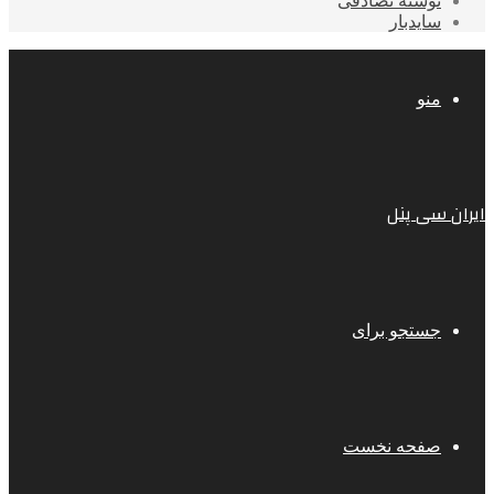
نوشته تصادفی
سایدبار
منو
ایران سی پنل
جستجو برای
صفحه نخست