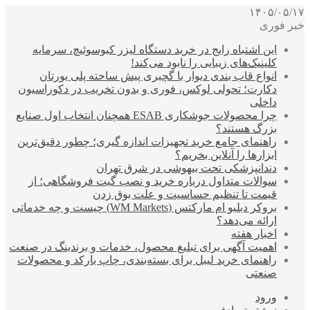
۱۴۰۵/۰۵/۱۷
خبر فوری
این اشتباه رایج در خرید دستگاه لیزر کیوسوئیچ، سرمایه
کلینیک‌های زیبایی را نابود می‌کند!
انواع قاب بندی دیوار با گچبری پیش ساخته پلی یورتان
دکارت؛ تحولی لوکس، فوری و بدون تخریب در دکوراسیون
داخلی
چرا محصولات جوشکاری ESAB همچنان انتخاب اول صنایع
بزرگ هستند؟
راهنمای جامع خرید تجهیزات اندازه گیری؛ چطور دقیق‌ترین
ابزارها را آنلاین بخریم؟
دندانپزشکی تحت بیهوشی در شرق تهران
سوالات متداول درباره خرید و نصب گیت فروشگاهی؛ از
قیمت تا تنظیم حساسیت و علت بوق زدن
بروکر دبلیو ام مارکتس (WM Markets) چیست و چه خدماتی
ارائه می‌دهد؟
اخبار هفته
اهمیت آگهی برای تبلیغ محصول، خدمات و برندینگ در صنعت
راهنمای خرید لیبل برای بسته‌بندی، چاپ بارکد و محصولات
صنعتی
ورود