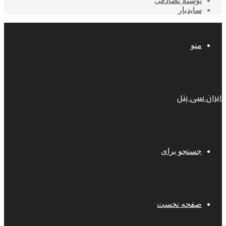
نوشته تصادفی
سایدبار
منو
ایران سی پنل
جستجو برای
صفحه نخست