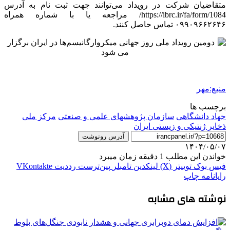
متقاضیان شرکت در رویداد می‌توانند جهت ثبت نام به آدرس
https://ibrc.ir/fa/form/1084/ مراجعه یا با شماره همراه
۰۹۹۰۹۶۶۲۶۴۶ تماس حاصل کنند.
منبع:مهر
برچسب ها
جهاد دانشگاهی
سازمان پژوهشهای علمی و صنعتی
مرکز ملی
ذخایر ژنتیکی و زیستی ایران
آدرس رونوشت
۱۴۰۴/۰۵/۰۷
خواندن این مطلب 1 دقیقه زمان میبرد
فیس بوک
توییتر (X)
لینکدین
‫تامبلر
‫پین‌ترست
‫رددیت
‫VKontakte
رایانامه
چاپ
نوشته های مشابه