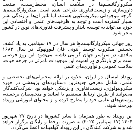
میکروارگانیسم‌ها در سلامت انسان، محیط‌زیست، صنعت
داروسازی و زیست‌فناوری طراحی شده است. میکروارگانیسم‌ها
اگرچه موجوداتی میکروسکوپی هستند، اما تأثیر آن‌ها بر زندگی بشر
بسیار گسترده است و توجه به ظرفیت‌های علمی و اقتصادی این
حوزه می‌تواند به توسعه پایدار و پیشرفت فناوری‌های نوین در کشور
منجر شود.
روز جهانی میکروارگانیسم‌ها هر سال در ۱۷ سپتامبر، به یاد کشف
نخستین میکروب توسط آنتونی فان لیوونهوک در سال ۱۶۸۳
میلادی، در سراسر جهان گرامی داشته می‌شود. این روز فرصتی
است برای بازنگری در اهمیت این موجودات نامرئی در چرخه حیات،
سلامت عمومی و نوآوری‌های علمی.
رویداد امسال در ایران، علاوه بر ارائه سخنرانی‌های تخصصی و
علمی، شامل معرفی جدیدترین دستاوردهای پژوهشی در حوزه
میکروبیولوژی، زیست‌فناوری و پزشکی خواهد بود. شرکت‌کنندگان
می‌توانند از طریق ارتباط مستقیم با اساتید و متخصصان برجسته،
پرسش‌های علمی خود را مطرح کرده و از محتوای آموزشی رویداد
بهره‌مند شوند.
این رویداد به طور همزمان با سایر کشورها در تاریخ ۲۷ شهریور
۱۴۰۴ (۱۷ سپتامبر ۲۰۲۵) به صورت برخط و رایگان برگزار خواهد
شد و به شرکت کنندگان در این رویداد گواهینامه اعطا می‌گردد.