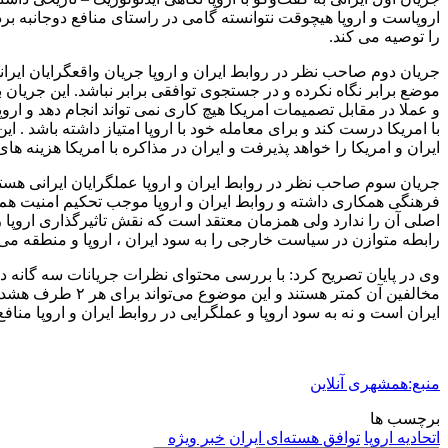
اروپاست و اروپا هیچوقت نتوانسته گامی در راستای منافع دوجانبه بردا
را توصیه می کند.
جریان دوم صاحب نظر در روابط ایران و اروپا جریان واقعگرایان ایران
موضع برابر نگاه نکرده و در جستجوی توافقی برابر نباشد. این جریان 
و عملا در مقابل تصمیمات امریکا هیچ کاری نمی تواند انجام دهد و ار
با امریکا درست کند و برای معامله خود با اروپا امتیاز داشته باشد . این
ایران و امریکا را خواهد پذیرفت و ایران در مذاکره با امریکا هزینه ه
جریان سوم صاحب نظر در روابط ایران و اروپا عملگرایان ایرانی هستن
فرهنگی همکاری داشته و روابط ایران و اروپا موجب تحکیم امنیت هم د
اصلی آن را ندارد ولی همزمان معتقد است که نقش تاثیرگذاری اروپا ر
رابطه متوازن در سیاست خارجی را به سود ایران ، اروپا و منطقه م
مخالفین آن کمتر
ایران است و نه به سود اروپا و عملگرایی در روابط ایران و اروپا منافع ۲ طرف و منطقه را تضمین می‌کند
منبع:همشهری آنلاین
برچسب ها
اتحادیه اروپا
توافق هسته‌ای ایران
خبر ویژه