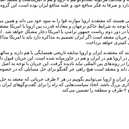
رد و صرفا به فکر منافع خود و علیه منافع ایران بوده است. این گروه 
ی هستند که معتقدند اروپا موازنه قوا را به سود خود می داند و همین م
با توجه به شرایط حاکم برجهان و معادله قدرت بین اروپا با امریکا م
وپا در دور دوم ریاست جمهور ترامپ با امریکا دچار مشکل خواهد شد . ا
 جریان معتقد است اگر ایران تصمیم به مذاکره دارد باید با امریکا مذاکره
ای کمتری خواهد یرداخت.
د که معتقدند ایران و اروپا سابقه تاریخی همسایگی با هم دارند و سا
ر اروپا هم در ایران و هم در خاورمیانه شده است. این جریان قبول د
ا در روندهای بین المللی نباید نادیده گرفت. این جریان با توجه به 
ی داند و معتقد است هیچ راهی جر گفتگو برای حل مسایلی که در خصو
وی در پایان تصریح کرد: با بررسی محتوای نظرات جریانات سه گانه
 هستند و این موضوع می‌تواند برای هر ۲ طرف هشداری بزرگ باشد. اتخاذ سیاست‌هایی که راه را ب
.