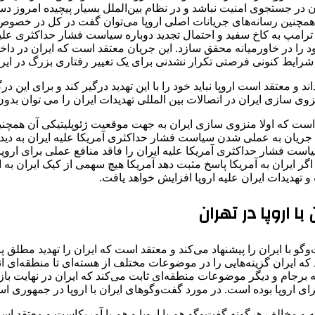
 در جستجوی امنیت نباشد و در نظام بین‌الملل بسیار پیچیده امروز 
نین رسانه‌های جریانات اصلی اروپا می‌توان گفت در کل در خصوص چگو
ود ترامپ به کاخ سفید و احتمال تجدید دوباره سیاست فشار حداکثری علیه
 را در خاورمیانه محقق سازد. این جریان معتقد است که ایران در د
 شرایط کنونی فرصتی تکرار نشدنی برای یک تغییر رفتاری بزرگ در ایر
اند و معتقد است اروپا نباید خود را با این تهدید درگیر کند و برای ای
زوی سازی ایران در اتصالات بین المللی تهدیدات ایران را می توان بدو
 است که اولا منزوی سازی ایران به جهت موقعیت ژئوپلیتیکی آن همچنین
ین جریان به عملی شدن سیاست فشار حداکثری آمریکا علیه ایران به دی
ت فشار حداکثری آمریکا علیه ایران را فاقد منافع عملی برای اروپا 
 ایران به آمریکا پاسخ مثبت دهد آمریکا هیچ سهمی از کیک ایران به ا
 تهدیدات ایران علیه اروپا افزایش خواهد یافت.
 اروپا در تهران
و با ایران را پیشنهاد می‌کند و معتقد است که ایران را تهدید مطلق پ
ه ایران گزینه‌هایی را در موضوعات مختلف از هسته‌ای تا منطقه‌ای ان
برجام و دیگر موضوعات منطقه‌ای ثابت می‌کند که ایران در نهایت باز
 اروپا بوده است. در مورد گفت‌وگوهای ایران با اروپا در جمهوری اس
اشته و مخالف هرگونه گفت‌وگو هم با اروپا و هم با آمریکاست و معتقد 