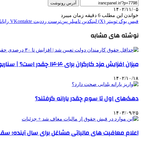
آدرس رونوشت
۱۴۰۲/۱۱/۰۵
خواندن این مطلب 6 دقیقه زمان میبرد
فیس بوک
توییتر (X)
لینکدین
‫تامبلر
‫پین‌ترست
‫رددیت
‫VKontakte
رایان
نوشته های مشابه
میزان افزایش مزد کارگران برای ۱۴۰۴ چقدر است؟ | سناریوهای افزایش دستمزد سال آینده
۱۴۰۲/۱۰/۱۸
دهک‌های اول تا سوم چقدر یارانه گرفتند؟
۱۴۰۳/۰۹/۲۵
اعلام معافیت های مالیاتی مشاغل برای سال آینده؛ سق