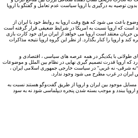
بدون توصیه به درگیری با اروپا سیاست عدم تعامل و گفتگو با اروپا
وضوع باعث می شود که هیچ وقت اروپا به روابط خود با ایران از
عتقد است که اروپا نسبت به امریکا در شرایط ضعیفی قرار گرفته است
ین جریان معتقد است اروپا می خواهد از ایران برای خود کارت بازی
 کند و اروپا را کنار بگذارد. از نظر این گروه اروپا نتیجه مذاکرات
لهای طولانی با یکدیگر در همه عرصه های سیاسی ، اقتصادی و
ارد که اروپا قدرت تصمیم گیری نهایی در نظام بین الملل و موضوعات
اصل “نه شرقی- نه غربی” در سیاست خارجی جمهوری اسلامی ایران ،
ص ایران در غرب مطرح می شود وجود ندارد.
 در ایران و اروپا می‌توانیم بگوییم در هر ۲ طرف جریانی که معتقد به حل مسایل موجود بین ایران و اروپا از طریق گفت‌وگو هستند نسبت به
رای گفت‌وگوهای ایران و اروپا ببندد و موجب بسته شدن پنجره دیپلماسی شود نه به سود