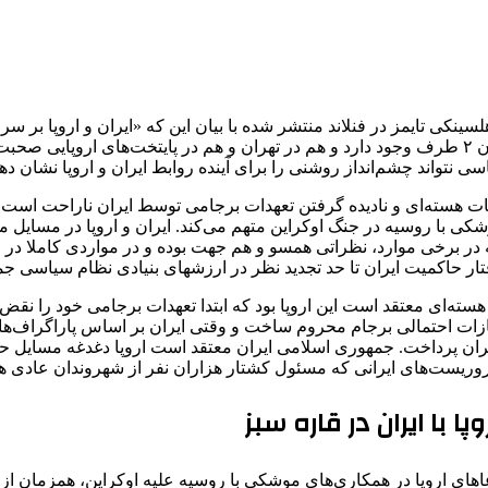
کی تایمز در فنلاند منتشر شده با بیان این که «ایران و اروپا بر سر
سر دو راهی مانده‌اند» تصریح کرد: با آن که گفت‌وگوهایی بین نمایندگان ۲ طرف وجود دارد و هم در تهرا
نتواند چشم‌انداز روشنی را برای آینده روابط ایران و اروپا نشان دهد
ات هسته‌ای و نادیده گرفتن تعهدات برجامی توسط ایران ناراحت است و
 موشکی با روسیه در جنگ اوکراین متهم می‌کند. ایران و اروپا در مسا
در برخی موارد، نظراتی همسو و هم جهت بوده و در مواردی کاملا در مقا
ر حاکمیت ایران تا حد تجدید نظر در ارزشهای بنیادی نظام سیاسی ج
سته‌ای معتقد است این اروپا بود که ابتدا تعهدات برجامی خود را نقض 
ران پرداخت. جمهوری اسلامی ایران معتقد است اروپا دغدغه مسایل حق
روریست‌های ایرانی که مسئول کشتار هزاران نفر از شهروندان عادی هس
با ایران در قاره سبز
 ادعاهای اروپا در همکاری‌های موشکی با روسیه علیه اوکراین، همزمان ا