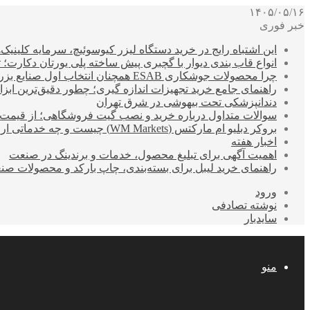
۱۴۰۵/۰۵/۱۶
خبر فوری
این اشتباه رایج در خرید دستگاه لیزر کیوسوئیچ، سرمایه کلینیک‌ها
انواع قاب بندی دیوار با گچبری پیش ساخته پلی یورتان دکارت
چرا محصولات جوشکاری ESAB همچنان انتخاب اول صنایع بزرگ هستند؟
راهنمای جامع خرید تجهیزات اندازه گیری؛ چطور دقیق‌ترین ابزاره
دندانپزشکی تحت بیهوشی در شرق تهران
سوالات متداول درباره خرید و نصب گیت فروشگاهی؛ از قیمت
بروکر دبلیو ام مارکتس (WM Markets) چیست و چه خدماتی ارائه می‌دهد؟
اخبار هفته
اهمیت آگهی برای تبلیغ محصول، خدمات و برندینگ در صنعت
راهنمای خرید لیبل برای بسته‌بندی، چاپ بارکد و محصولات صن
ورود
نوشته تصادفی
سایدبار
منو