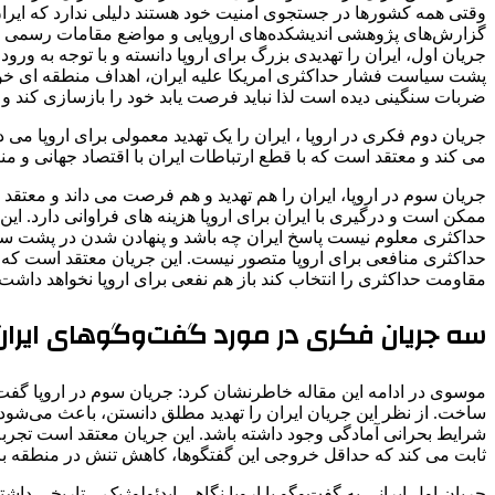
وقتی همه کشورها در جستجوی امنیت خود هستند دلیلی ندارد که ایران
گزارش‌های پژوهشی اندیشکده‌های اروپایی و مواضع مقامات رسمی همچ
جریان اول، ایران را تهدیدی بزرگ برای اروپا دانسته و با توجه به ور
پشت سیاست فشار حداکثری امریکا علیه ایران، اهداف منطقه ای خود
ضربات سنگینی دیده است لذا نباید فرصت یابد خود را بازسازی کند و
جریان دوم فکری در اروپا ، ایران را یک تهدید معمولی برای اروپا می د
می کند و معتقد است که با قطع ارتباطات ایران با اقتصاد جهانی و من
جریان سوم در اروپا، ایران را هم تهدید و هم فرصت می داند و معتقد
ممکن است و درگیری با ایران برای اروپا هزینه های فراوانی دارد. ا
حداکثری معلوم نیست پاسخ ایران چه باشد و پنهادن شدن در پشت سیاس
حداکثری منافعی برای اروپا متصور نیست. این جریان معتقد است که اگر
مقاومت حداکثری را انتخاب کند باز هم نفعی برای اروپا نخواهد داشت و
سه جریان فکری در مورد گفت‌وگوهای ایران با
موسوی در ادامه این مقاله خاطرنشان کرد: جریان سوم در اروپا گفت‌وگ
ساخت. از نظر این جریان ایران را تهدید مطلق دانستن، باعث می‌شود ک
شرایط بحرانی آمادگی وجود داشته باشد. این جریان معتقد است تجربه 
ثابت می کند که حداقل خروجی این گفتگوها، کاهش تنش در منطقه برای
جریان اول ایرانی به گفت‌وگو با اروپا نگاهی ایدئولوژیک – تاریخی د