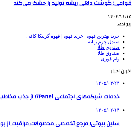
قوامی: گوشت دلالی ریشه تولید را خشک می‌کند
۱۴۰۲/۱۱/۱۵
پیوندها
خرید بهترین قهوه | خرید قهوه | قهوه گرنیکا کافی
صندل چرم زنانه
صندوق طلا
صندوق طلا
وام فوری
آخرین اخبار
۱۴۰۵/۰۳/۲۴
خدمات شبکه‌های اجتماعی 7Panel؛ از جذب مخاطب تا افزایش درآمد
۱۴۰۵/۰۲/۱۴
سلین بیوتی؛ مرجع تخصصی محصولات مراقبت از پو