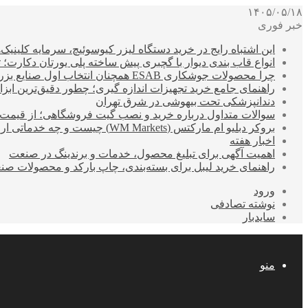
۱۴۰۵/۰۵/۱۸
خبر فوری
این اشتباه رایج در خرید دستگاه لیزر کیوسوئیچ، سرمایه کلینیک‌ها
انواع قاب بندی دیوار با گچبری پیش ساخته پلی یورتان دکارت
چرا محصولات جوشکاری ESAB همچنان انتخاب اول صنایع بزرگ هستند؟
راهنمای جامع خرید تجهیزات اندازه گیری؛ چطور دقیق‌ترین ابزاره
دندانپزشکی تحت بیهوشی در شرق تهران
سوالات متداول درباره خرید و نصب گیت فروشگاهی؛ از قیمت
بروکر دبلیو ام مارکتس (WM Markets) چیست و چه خدماتی ارائه می‌دهد؟
اخبار هفته
اهمیت آگهی برای تبلیغ محصول، خدمات و برندینگ در صنعت
راهنمای خرید لیبل برای بسته‌بندی، چاپ بارکد و محصولات صن
ورود
نوشته تصادفی
سایدبار
منو