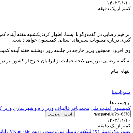
۱۴۰۲/۱۱/۱۰
کمتر از یک دقیقه
ابراهیم رضایی در گفت‌وگو با ایسنا، اظهار کرد: یکشنبه هفته آی
گیری درباره مصوبات سفرهای استانی کمیسیون خواهد داشت.
وی افزود: همچنین وزیر خارجه در جلسه روز دوشنبه هفته آینده کمیسی
به گفته رضایی، بررسی لایحه حمایت از ایرانیان خارج از کشور نیز در 
انتهای پیام
منبع:ایسنا
برچسب ها
کمیسیون امنیت ملی
محمدباقر قاليباف
وزير راه و شهرسازي
وزير ک
آدرس رونوشت
۱۴۰۲/۱۱/۱۰
کمتر از یک دقیقه
فیس بوک
توییتر (X)
لینکدین
‫تامبلر
‫پین‌ترست
‫رددیت
‫VKontakte
رایان