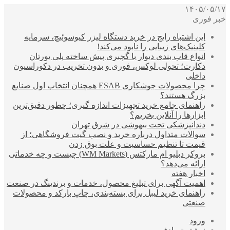
۱۴۰۵/۰۵/۱۷
خبر فوری
این اشتباه رایج در خرید دستگاه لیزر کیوسوئیچ، سرمایه
کلینیک‌های زیبایی را نابود می‌کند!
انواع قاب بندی دیوار با گچبری پیش ساخته پلی یورتان
دکارت؛ تحولی لوکس، فوری و بدون تخریب در دکوراسیون
داخلی
چرا محصولات جوشکاری ESAB همچنان انتخاب اول صنایع
بزرگ هستند؟
راهنمای جامع خرید تجهیزات اندازه گیری؛ چطور دقیق‌ترین
ابزارها را آنلاین بخریم؟
دندانپزشکی تحت بیهوشی در شرق تهران
سوالات متداول درباره خرید و نصب گیت فروشگاهی؛ از
قیمت تا تنظیم حساسیت و علت بوق زدن
بروکر دبلیو ام مارکتس (WM Markets) چیست و چه خدماتی
ارائه می‌دهد؟
اخبار هفته
اهمیت آگهی برای تبلیغ محصول، خدمات و برندینگ در صنعت
راهنمای خرید لیبل برای بسته‌بندی، چاپ بارکد و محصولات
صنعتی
ورود