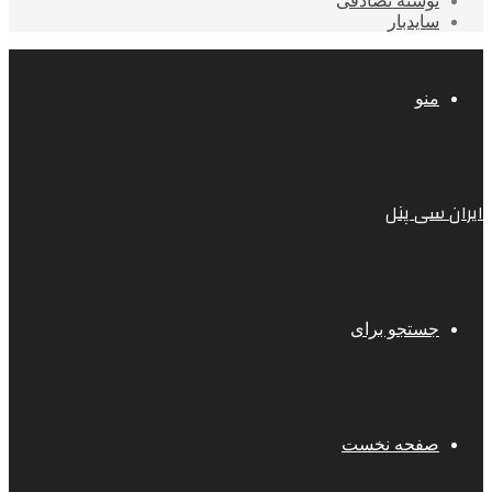
نوشته تصادفی
سایدبار
منو
ایران سی پنل
جستجو برای
صفحه نخست