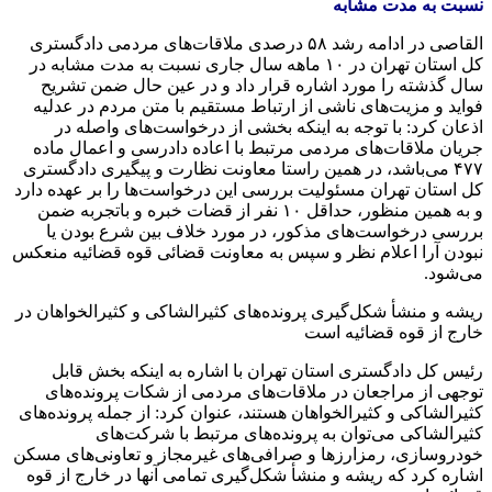
نسبت به مدت مشابه
القاصی
در ادامه رشد ۵۸ درصدی ملاقات‌های مردمی دادگستری
کل استان تهران در ۱۰ ماهه سال جاری نسبت به مدت مشابه در
سال گذشته را مورد اشاره قرار داد و در عین حال ضمن تشریح
فواید و مزیت‌های ناشی از ارتباط مستقیم با متن مردم در عدلیه
اذعان کرد: با توجه به اینکه بخشی از درخواست‌های واصله در
جریان ملاقات‌های مردمی مرتبط با اعاده دادرسی و اعمال ماده
۴۷۷ می‌باشد، در همین راستا معاونت نظارت و پیگیری دادگستری
کل استان تهران مسئولیت بررسی این درخواست‌ها را بر عهده دارد
و به همین منظور، حداقل ۱۰ نفر از قضات خبره و باتجربه ضمن
بررسی درخواست‌های مذکور، در مورد خلاف بین شرع بودن یا
نبودن آرا اعلام نظر و سپس به معاونت قضائی قوه قضائیه منعکس
می‌شود.
ریشه و منشأ شکل‌گیری پرونده‌های
کثیرالشاکی
و
کثیرالخواهان
در
خارج از قوه قضائیه است
رئیس کل دادگستری استان تهران با اشاره به اینکه بخش قابل
توجهی از مراجعان در ملاقات‌های مردمی از شکات پرونده‌های
کثیرالشاکی
و
کثیرالخواهان
هستند، عنوان کرد: از جمله پرونده‌های
کثیرالشاکی
می‌توان به پرونده‌های مرتبط با شرکت‌های
خودروسازی،
رمزارزها
و صرافی‌های غیرمجاز و تعاونی‌های مسکن
اشاره کرد که ریشه و منشأ شکل‌گیری تمامی آنها در خارج از قوه