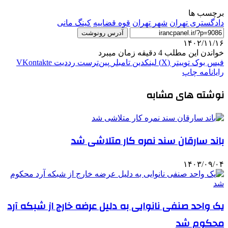
برچسب ها
دادگستری تهران
شهر تهران
قوه قضاییه
کینگ مانی
آدرس رونوشت
۱۴۰۲/۱۱/۱۶
خواندن این مطلب 4 دقیقه زمان میبرد
فیس بوک
توییتر (X)
لینکدین
‫تامبلر
‫پین‌ترست
‫رددیت
‫VKontakte
رایانامه
چاپ
نوشته های مشابه
باند سارقان سند نمره کار متلاشی شد
۱۴۰۳/۰۹/۰۴
یک واحد صنفی نانوایی به دلیل عرضه خارج از شبکه آرد
محکوم شد