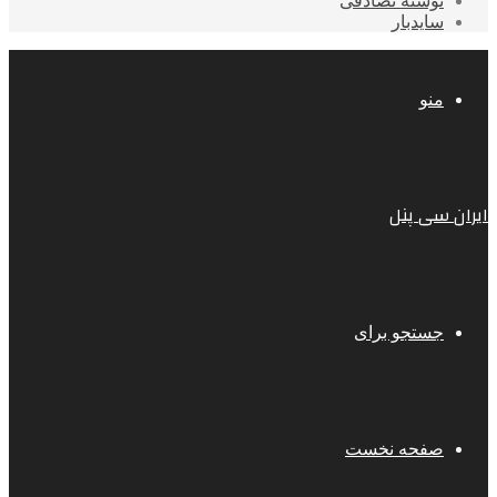
نوشته تصادفی
سایدبار
منو
ایران سی پنل
جستجو برای
صفحه نخست