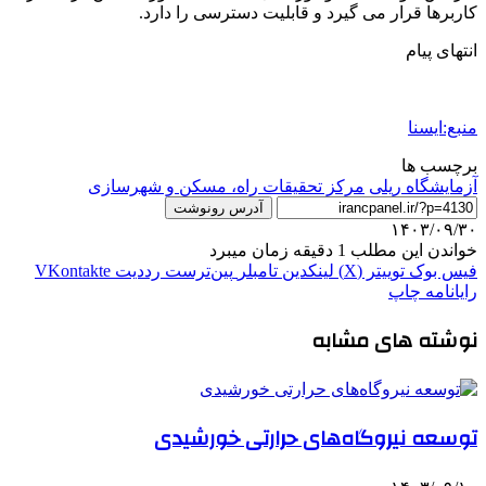
کاربرها قرار می گیرد و قابلیت دسترسی را دارد.
انتهای پیام
منبع:ایسنا
برچسب ها
آزمایشگاه ریلی
مرکز تحقیقات راه، مسکن و شهرسازی
آدرس رونوشت
۱۴۰۳/۰۹/۳۰
خواندن این مطلب 1 دقیقه زمان میبرد
فیس بوک
توییتر (X)
لینکدین
‫تامبلر
‫پین‌ترست
‫رددیت
‫VKontakte
رایانامه
چاپ
نوشته های مشابه
توسعه نیروگاه‌های حرارتی خورشیدی