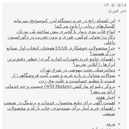
۱۴۰۵/۰۵/۱۸
خبر فوری
این اشتباه رایج در خرید دستگاه لیزر کیوسوئیچ، سرمایه
کلینیک‌های زیبایی را نابود می‌کند!
انواع قاب بندی دیوار با گچبری پیش ساخته پلی یورتان
دکارت؛ تحولی لوکس، فوری و بدون تخریب در دکوراسیون
داخلی
چرا محصولات جوشکاری ESAB همچنان انتخاب اول صنایع
بزرگ هستند؟
راهنمای جامع خرید تجهیزات اندازه گیری؛ چطور دقیق‌ترین
ابزارها را آنلاین بخریم؟
دندانپزشکی تحت بیهوشی در شرق تهران
سوالات متداول درباره خرید و نصب گیت فروشگاهی؛ از
قیمت تا تنظیم حساسیت و علت بوق زدن
بروکر دبلیو ام مارکتس (WM Markets) چیست و چه خدماتی
ارائه می‌دهد؟
اخبار هفته
اهمیت آگهی برای تبلیغ محصول، خدمات و برندینگ در صنعت
راهنمای خرید لیبل برای بسته‌بندی، چاپ بارکد و محصولات
صنعتی
ورود