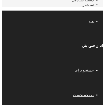
نوشته تصادفی
سایدبار
منو
ایران سی پنل
جستجو برای
صفحه نخست