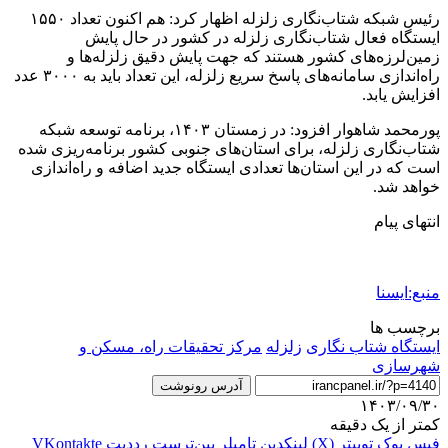
رئیس شبکه شتاب‌نگاری زلزله اظهار کرد: هم اکنون تعداد ۱۵۵۰
ایستگاه فعال شتاب‌نگاری زلزله در کشور در حال پایش
زمین‌لرزه‌های کشور هستند که جهت پایش دقیق زلزله‌ها و
راه‌اندازی سامانه‌های پاسخ سریع زلزله، این تعداد باید به ۳۰۰۰ عدد
افزایش یابد.
پورمحمد شاهوار افزود: در زمستان ۱۴۰۳، برنامه توسعه شبکه
شتاب‌نگاری زلزله، برای استان‌های جنوبی کشور برنامه‌ریزی شده
است که در این استان‌ها تعدادی ایستگاه جدید اضافه و راه‌اندازی
خواهد شد.
انتهای پیام
منبع:ایسنا
برچسب ها
ایستگاه شتاب نگاری
زلزله
مرکز تحقیقات راه، مسکن و
شهرسازی
آدرس رونوشت
۱۴۰۳/۰۹/۳۰
کمتر از یک دقیقه
فیس بوک
توییتر (X)
لینکدین
‫تامبلر
‫پین‌ترست
‫رددیت
‫VKontakte