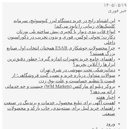
۱۴۰۵/۰۵/۱۹
خبر فوری
این اشتباه رایج در خرید دستگاه لیزر کیوسوئیچ، سرمایه
کلینیک‌های زیبایی را نابود می‌کند!
انواع قاب بندی دیوار با گچبری پیش ساخته پلی یورتان
دکارت؛ تحولی لوکس، فوری و بدون تخریب در دکوراسیون
داخلی
چرا محصولات جوشکاری ESAB همچنان انتخاب اول صنایع
بزرگ هستند؟
راهنمای جامع خرید تجهیزات اندازه گیری؛ چطور دقیق‌ترین
ابزارها را آنلاین بخریم؟
دندانپزشکی تحت بیهوشی در شرق تهران
سوالات متداول درباره خرید و نصب گیت فروشگاهی؛ از
قیمت تا تنظیم حساسیت و علت بوق زدن
بروکر دبلیو ام مارکتس (WM Markets) چیست و چه خدماتی
ارائه می‌دهد؟
اخبار هفته
اهمیت آگهی برای تبلیغ محصول، خدمات و برندینگ در صنعت
راهنمای خرید لیبل برای بسته‌بندی، چاپ بارکد و محصولات
صنعتی
ورود