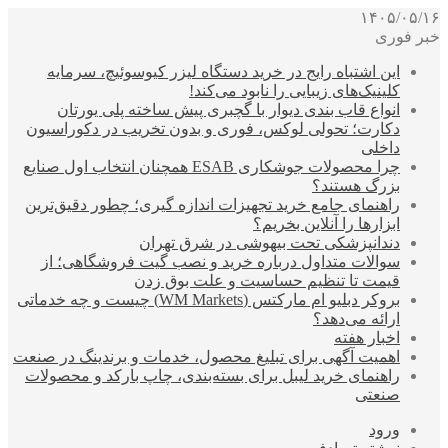
۱۴۰۵/۰۵/۱۶
خبر فوری
این اشتباه رایج در خرید دستگاه لیزر کیوسوئیچ، سرمایه
کلینیک‌های زیبایی را نابود می‌کند!
انواع قاب بندی دیوار با گچبری پیش ساخته پلی یورتان
دکارت؛ تحولی لوکس، فوری و بدون تخریب در دکوراسیون
داخلی
چرا محصولات جوشکاری ESAB همچنان انتخاب اول صنایع
بزرگ هستند؟
راهنمای جامع خرید تجهیزات اندازه گیری؛ چطور دقیق‌ترین
ابزارها را آنلاین بخریم؟
دندانپزشکی تحت بیهوشی در شرق تهران
سوالات متداول درباره خرید و نصب گیت فروشگاهی؛ از
قیمت تا تنظیم حساسیت و علت بوق زدن
بروکر دبلیو ام مارکتس (WM Markets) چیست و چه خدماتی
ارائه می‌دهد؟
اخبار هفته
اهمیت آگهی برای تبلیغ محصول، خدمات و برندینگ در صنعت
راهنمای خرید لیبل برای بسته‌بندی، چاپ بارکد و محصولات
صنعتی
ورود