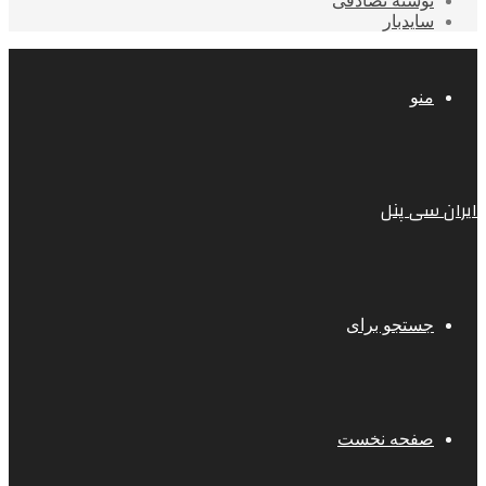
نوشته تصادفی
سایدبار
منو
ایران سی پنل
جستجو برای
صفحه نخست