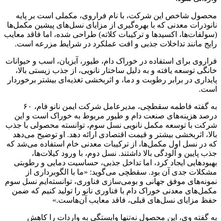
محصول شاخص این شرکت، با نام فراروی، مکملی است بر پایه
نانوذرات معدنی که با بهره‌گیری از مزایای نسل‌های پیشین مکمل‌ها
(سولفات‌ها، اکسیدها و ترکیبات کلاته) طراحی شده، اما فاقد معایب
رایج مانند تداخلات جذبی و افت عملکرد در شرایط مزرعه است.
فراروی برای استفاده در خوراک دام، طیور، آبزیان، اسب و حیوانات
خانگی توسعه یافته و به دلیل ساختار نانویی، از جذب زیستی بالا،
پایداری در برابر رطوبت و دما، و اثربخشی تغذیه‌ای بیشتر برخوردار
است.
به گفته فاطمه سقطچی، مدیرعامل شرکت ایمن نانو فام، ۶۰
درصد هزینه‌های صنعت دام و طیور مربوط به خوراک است و این
شرکت با توسعه مکمل نانویی نسل سوم، توانسته محصولی با جذب
بالا، اثربخشی بیشتر و قیمت اقتصادی ارائه دهد. او توضیح می‌دهد
که در نسل اول مکمل‌ها، از ترکیبات معدنی خام استفاده می‌شد که
جذب پایین و آلودگی بالا داشتند. نسل دوم، با ورود کیلات‌ها،
بهبودهایی ایجاد کرد، اما تداخل جذبی، حساسیت دمایی و رطوبتی
مشکلات جدی آن بود. سقطچی می‌گوید: «ما با الگوبرداری از
نمونه‌های موفق جهانی و بومی‌سازی فناوری، توانسته‌ایم نسل سوم
مکمل‌های معدنی خوراک دام با فناوری نانو را تولید کنیم که ضمن
حفظ مزایای نسل‌های قبلی، فاقد معایب آن‌هاست.»
به گفته وی، این محصول نه‌تنها وابستگی به واردات را کاهش