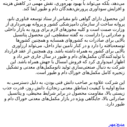
می‌دهد، بلکه می‌تواند با بهبود بهره‌وری، نقش مهمی در کاهش هزینه
و افزایش سودآوری پرورش‌دهندگان دام و طیور ایفا کند.
این محصول دارای گواهی نانو مقیاس از ستاد توسعه فناوری نانو،
پروانه ساخت از سازمان دامپزشکی کشور و پروانه بهره‌برداری از
وزارت صمت است و کلیه مجوزهای لازم برای ورود به بازار داخلی
و صادراتی را داراست. به گفته سقطچی، این محصول پتانسیل
بالایی برای صادرات به کشورهای همسایه و همچنین کشورها
توسعه‌یافته را دارد و در کنار تأمین نیاز داخل، می‌تواند ارزآوری
بالایی برای کشور به همراه داشته باشد. وی همچنین از عقد قرارداد
با تولیدکنندگان مکمل‌های دام و طیور در سال جاری خبر داد و
اظهار امیدواری کرد که فروش امسال با جهش همراه باشد. این
شرکت به دنبال صنعتی‌سازی تولید نانومکمل‌های معدنی و تشکیل
زنجیره کامل مکمل‌های خوراک دام و طیور است.
این شرکت علاوه بر صاحب دانش فنی بودن، به دلیل دسترسی به
منابع اولیه با کیفیت (مناطق معدنی زنجان)، دانش روز، قدرت جذب
زیستی بالا، مقاومت محصول در برابر شرایط محیطی، و پتانسیل
صادراتی بالا، جایگاهی ویژه در بازار مکمل‌های معدنی خوراک دام و
طیور دارد.
منبع:مهر