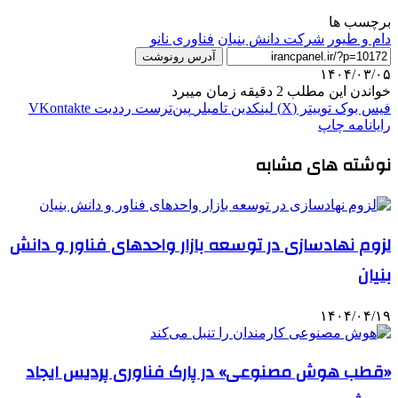
برچسب ها
دام و طیور
شرکت دانش بنیان
فناوری نانو
آدرس رونوشت
۱۴۰۴/۰۳/۰۵
خواندن این مطلب 2 دقیقه زمان میبرد
فیس بوک
توییتر (X)
لینکدین
‫تامبلر
‫پین‌ترست
‫رددیت
‫VKontakte
رایانامه
چاپ
نوشته های مشابه
لزوم نهادسازی در توسعه بازار واحدهای فناور و دانش
بنیان
۱۴۰۴/۰۴/۱۹
«قطب هوش مصنوعی» در پارک فناوری پردیس ایجاد