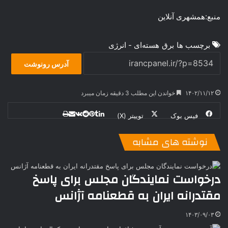
منبع:همشهری آنلاین
برچسب ها
برق
هسته‌ای - انرژی
آدرس رونوشت
۱۴۰۲/۱۱/۱۲
خواندن این مطلب 3 دقیقه زمان میبرد
فیس بوک
توییتر (X)
ل
ر
چ
ی
ت
پ
ا
ا
ر
V
ن
ا
ی
ی
د
K
پ
نوشته های مشابه
ا
د
ک
م
o
ن‌
ب
ت
ی
ن
د
n
ی
ل
ا
t
ر
ت
درخواست نمایندگان مجلس برای پاسخ
ر
a
م
ن
س
مقتدرانه ایران به قطعنامه آژانس
k
ه
ت
t
e
۱۴۰۳/۰۹/۰۳