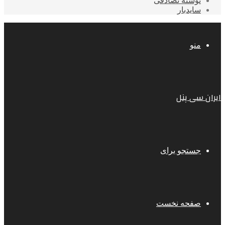
نوشته تصادفی
سایدبار
منو
ایران سی پنل
جستجو برای
صفحه نخست