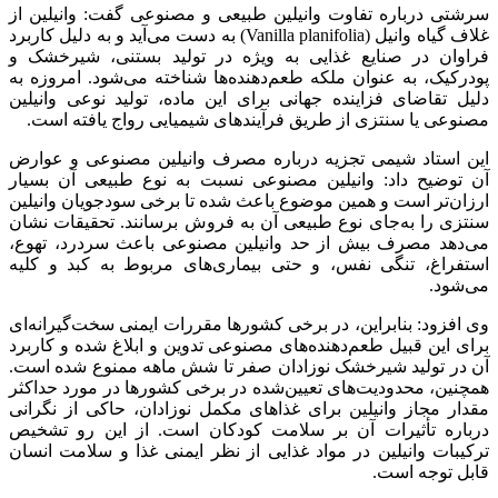
سرشتی درباره تفاوت وانیلین طبیعی و مصنوعی گفت: وانیلین از
غلاف گیاه وانیل (Vanilla planifolia) به دست می‌آید و به دلیل کاربرد
فراوان در صنایع غذایی به ویژه در تولید بستنی، شیرخشک و
پودرکیک، به عنوان ملکه طعم‌دهنده‌ها شناخته می‌شود. امروزه به
دلیل تقاضای فزاینده جهانی برای این ماده، تولید نوعی وانیلین
مصنوعی یا سنتزی از طریق فرآیندهای شیمیایی رواج یافته است.
این استاد شیمی تجزیه درباره مصرف وانیلین مصنوعی و عوارض
آن توضیح داد: وانیلین مصنوعی نسبت به نوع طبیعی آن بسیار
ارزان‌تر است و همین موضوع باعث شده تا برخی سودجویان وانیلین
سنتزی را به‌جای نوع طبیعی آن به فروش برسانند. تحقیقات نشان
می‌دهد مصرف بیش از حد وانیلین مصنوعی باعث سردرد، تهوع،
استفراغ، تنگی نفس، و حتی بیماری‌های مربوط به کبد و کلیه
می‌شود.
وی افزود: بنابراین، در برخی کشورها مقررات ایمنی سخت‌گیرانه‌ای
برای این قبیل طعم‌دهنده‌های مصنوعی تدوین و ابلاغ شده و کاربرد
آن در تولید شیرخشک نوزادان صفر تا شش ماهه ممنوع شده است.
همچنین، محدودیت‌های تعیین‌شده در برخی کشورها در مورد حداکثر
مقدار مجاز وانیلین برای غذاهای مکمل نوزادان، حاکی از نگرانی
درباره تأثیرات آن بر سلامت کودکان است. از این رو تشخیص
ترکیبات وانیلین در مواد غذایی از نظر ایمنی غذا و سلامت انسان
قابل توجه است.