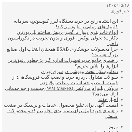
۱۴۰۵/۰۵/۱۸
خبر فوری
این اشتباه رایج در خرید دستگاه لیزر کیوسوئیچ، سرمایه
کلینیک‌های زیبایی را نابود می‌کند!
انواع قاب بندی دیوار با گچبری پیش ساخته پلی یورتان
دکارت؛ تحولی لوکس، فوری و بدون تخریب در دکوراسیون
داخلی
چرا محصولات جوشکاری ESAB همچنان انتخاب اول صنایع
بزرگ هستند؟
راهنمای جامع خرید تجهیزات اندازه گیری؛ چطور دقیق‌ترین
ابزارها را آنلاین بخریم؟
دندانپزشکی تحت بیهوشی در شرق تهران
سوالات متداول درباره خرید و نصب گیت فروشگاهی؛ از
قیمت تا تنظیم حساسیت و علت بوق زدن
بروکر دبلیو ام مارکتس (WM Markets) چیست و چه خدماتی
ارائه می‌دهد؟
اخبار هفته
اهمیت آگهی برای تبلیغ محصول، خدمات و برندینگ در صنعت
راهنمای خرید لیبل برای بسته‌بندی، چاپ بارکد و محصولات
صنعتی
ورود