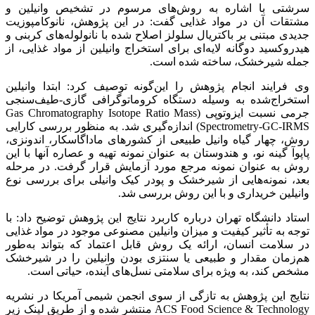
سرشتی با اشاره به روش‌های مرسوم در تشخیص وانیلین و
مشتقات آن در مواد غذایی گفت: در این پژوهش، نانوکامپوزیت
جدیدی مبتنی بر باکتریال سلولز اصلاح شده با نانولوله‌های کربنی و
هیدروکسید دوگانه لایه‌ای برای استخراج وانیلین از مواد غذایی، از
جمله شیرخشک، ساخته شده است.
وی فرایند انجام پژوهش را این‌گونه توصیف کرد: ابتدا وانیلین
استخراج‌شده به وسیله دستگاه کروماتوگرافی گازی-طیف‌سنجی
جرمی نسبت ایزوتوپی (Gas Chromatography Isotope Ratio Mass
Spectrometry-GC-IRMS) اندازه‌گیری شد. به منظور بررسی کارایی
روش، چهار گیاه وانیل طبیعی از کشورهای ماداگاسکار، اندونزی،
پاپوآ گینه نو، و هندوستان به عنوان نمونه تهیه و عصاره آنها با این
روش به عنوان نمونه مرجع مورد آزمایش قرار گرفت. در مرحله
بعد، نمونه‌هایی از شیرخشک و پودر کیک وانیلی برای بررسی نوع
وانیلین خریداری و با این روش بررسی شد.
استاد دانشگاه تهران درباره کاربرد نتایج این پژوهش توضیح داد: با
توجه به تأثیر کیفیت و میزان وانیلین مصنوعی موجود در مواد غذایی
در سلامت انسان، ارائه یک روش قابل اعتماد که بتواند به‌طور
هم‌زمان مقدار و طبیعی یا سنتزی بودن وانیلین را در شیرخشک
مشخص کند، به ویژه برای سلامتی نسل‌های آینده، حیاتی است.
نتایج این پژوهش به تازگی از سوی انجمن شیمی آمریکا در نشریه
ACS Food Science & Technology منتشر شده و از طریق لینک زیر