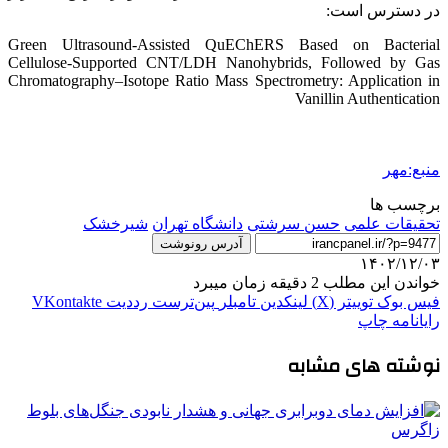
در دسترس است:
Green Ultrasound-Assisted QuEChERS Based on Bacterial
Cellulose-Supported CNT/LDH Nanohybrids, Followed by Gas
Chromatography–Isotope Ratio Mass Spectrometry: Application in
Vanillin Authentication
منبع:مهر
برچسب ها
تحقیقات علمی
حسن سرشتی
دانشگاه تهران
شیرخشک
آدرس رونوشت
۱۴۰۲/۱۲/۰۳
خواندن این مطلب 2 دقیقه زمان میبرد
فیس بوک
توییتر (X)
لینکدین
‫تامبلر
‫پین‌ترست
‫رددیت
‫VKontakte
رایانامه
چاپ
نوشته های مشابه