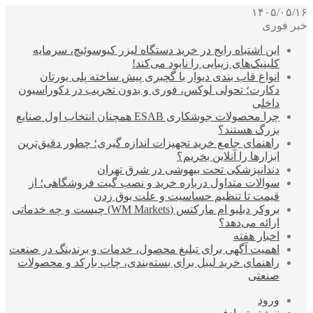
۱۴۰۵/۰۵/۱۶
خبر فوری
این اشتباه رایج در خرید دستگاه لیزر کیوسوئیچ، سرمایه
کلینیک‌های زیبایی را نابود می‌کند!
انواع قاب بندی دیوار با گچبری پیش ساخته پلی یورتان
دکارت؛ تحولی لوکس، فوری و بدون تخریب در دکوراسیون
داخلی
چرا محصولات جوشکاری ESAB همچنان انتخاب اول صنایع
بزرگ هستند؟
راهنمای جامع خرید تجهیزات اندازه گیری؛ چطور دقیق‌ترین
ابزارها را آنلاین بخریم؟
دندانپزشکی تحت بیهوشی در شرق تهران
سوالات متداول درباره خرید و نصب گیت فروشگاهی؛ از
قیمت تا تنظیم حساسیت و علت بوق زدن
بروکر دبلیو ام مارکتس (WM Markets) چیست و چه خدماتی
ارائه می‌دهد؟
اخبار هفته
اهمیت آگهی برای تبلیغ محصول، خدمات و برندینگ در صنعت
راهنمای خرید لیبل برای بسته‌بندی، چاپ بارکد و محصولات
صنعتی
ورود