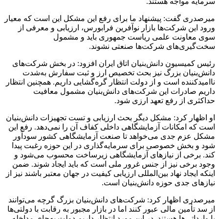
سرمایه مواجه هستند.
میرصدری گفت: پیشنهاد ما برای رفع این مشکل این است که معیار
ورود این شرکت‌ها بازار نوآفرین فرابورس، ارزیابی و معرفی از
سوی معاونت علمی ریاست جمهوری باید و مشمول
سخت‌گیری‌های شرکت‌ها صنعتی نشوند.
رئیس کمیسیون دانش‌بنیان اتاق ایران افزود: در بخش شرکت‌های
دانش‌بنیان بزرگ نیز بحث تخصیص ارز و ثبت سفارش به‌شدت
ناامیدکننده است و از دولت انتظار گره‌گشایی داریم. همچنین انتظار
داریم صادرات این شرکت‌های دانش‌بنیان مشمول معافیت
حداکثری از رفع تعهد ارزی شود.
او اظهار کرد: مشکل دیگر بحث ارزیابی و تست تجهیزات دانش‌بنیان
است که امکانات آزمایشگاهی داخلی کفاف آن را نمی‌دهد. رفع این
مشکل عزم جدی می‌خواهد تا صنعت آزمایشگاهی کشور سودآور
شود و بخش خصوصی برای سرمایه‌گذاری در این حوزه رغبت پیدا
کند. برخی از نیازهای آزمایشگاهی زیرساخت محسوب می‌شود و
وجود برخی نیز از جنس غرور ملی است که باید ایجاد شوند. ضمن
اینکه ایجاد نهاد بین‌المللی ارزیابی کیفیت در جهان معتبر باشند نیز از
نیازهای جدی حوزه دانش‌بنیان است.
میرصدری اظهار کرد: شرکت‌های دانش‌بنیان بزرگ گرچه می‌توانند
از سد تأمین مالی عبور کنند اما در بازار مجبور به رقابت با دولتی‌ها
یا وارداتی‌ها هستند. در این مورد انتظار داریم دولت به‌جای مداخله