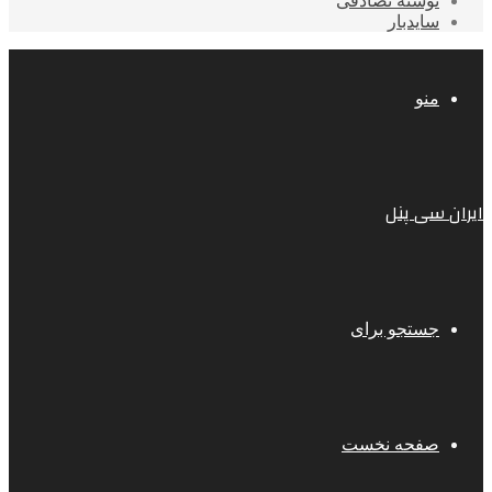
نوشته تصادفی
سایدبار
منو
ایران سی پنل
جستجو برای
صفحه نخست