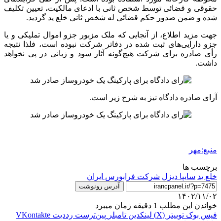
حقوقی و قضائی توسط شخص ثانی با ادعای مالکیت، تعیین تکلیف
شده و ضمن صدور حکم قضائی
له
شخص ثانی خلع ید گردید.
جهت مزید اطلاع، از آنجایی که ملک مزبور
جزو
اموال تملیکی و یا
جزو
دارایی‌های ثبت شده در دفاتر شرکت نبوده است، فلذا نتیجه
رأی صادره برای شرکت هیچ‌گونه آثار سود و زیانی در پی نخواهد
داشت.
آرای صادره دادگاه نیز به شرح زیر است.
منبع:مهر
برچسب ها
خلع ید
سایپا دیزل
شرکت فرابورس ایران
آدرس رونوشت
۱۴۰۲/۱۱/۰۲
خواندن این مطلب 1 دقیقه زمان میبرد
فیس بوک
توییتر (X)
لینکدین
‫تامبلر
‫پین‌ترست
‫رددیت
‫VKontakte