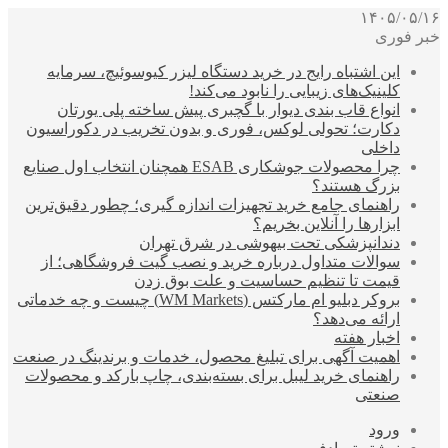
۱۴۰۵/۰۵/۱۶
خبر فوری
این اشتباه رایج در خرید دستگاه لیزر کیوسوئیچ، سرمایه
کلینیک‌های زیبایی را نابود می‌کند!
انواع قاب بندی دیوار با گچبری پیش ساخته پلی یورتان
دکارت؛ تحولی لوکس، فوری و بدون تخریب در دکوراسیون
داخلی
چرا محصولات جوشکاری ESAB همچنان انتخاب اول صنایع
بزرگ هستند؟
راهنمای جامع خرید تجهیزات اندازه گیری؛ چطور دقیق‌ترین
ابزارها را آنلاین بخریم؟
دندانپزشکی تحت بیهوشی در شرق تهران
سوالات متداول درباره خرید و نصب گیت فروشگاهی؛ از
قیمت تا تنظیم حساسیت و علت بوق زدن
بروکر دبلیو ام مارکتس (WM Markets) چیست و چه خدماتی
ارائه می‌دهد؟
اخبار هفته
اهمیت آگهی برای تبلیغ محصول، خدمات و برندینگ در صنعت
راهنمای خرید لیبل برای بسته‌بندی، چاپ بارکد و محصولات
صنعتی
ورود