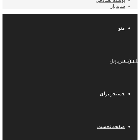
نوشته تصادفی
سایدبار
منو
ایران سی پنل
جستجو برای
صفحه نخست