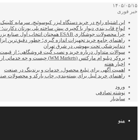
۱۴۰۵/۰۵/۱۵
خبر فوری
این اشتباه رایج در خرید دستگاه لیزر کیوسوئیچ، سرمایه کلینیک‌ها
انواع قاب بندی دیوار با گچبری پیش ساخته پلی یورتان دکارت
چرا محصولات جوشکاری ESAB همچنان انتخاب اول صنایع بزرگ هستند؟
راهنمای جامع خرید تجهیزات اندازه گیری؛ چطور دقیق‌ترین ابزاره
دندانپزشکی تحت بیهوشی در شرق تهران
سوالات متداول درباره خرید و نصب گیت فروشگاهی؛ از قیمت
بروکر دبلیو ام مارکتس (WM Markets) چیست و چه خدماتی ارائه می‌دهد؟
اخبار هفته
اهمیت آگهی برای تبلیغ محصول، خدمات و برندینگ در صنعت
راهنمای خرید لیبل برای بسته‌بندی، چاپ بارکد و محصولات صن
ورود
نوشته تصادفی
سایدبار
منو