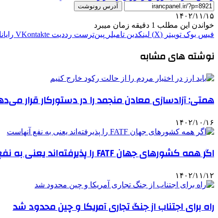
آدرس رونوشت
۱۴۰۲/۱۱/۱۵
خواندن این مطلب 1 دقیقه زمان میبرد
فیس بوک
توییتر (X)
لینکدین
‫تامبلر
‫پین‌ترست
‫رددیت
‫VKontakte
رایان
نوشته های مشابه
همتی: آزادسازی معادن منجمد را در دستورکار قرار می‌د
۱۴۰۲/۱۰/۱۶
اگر همه کشورهای جهان FATF را پذیرفته‌اند یعنی به نفع آنهاست
۱۴۰۲/۱۱/۱۲
راه برای اجتناب از جنگ تجاری آمریکا و چین محدود شد