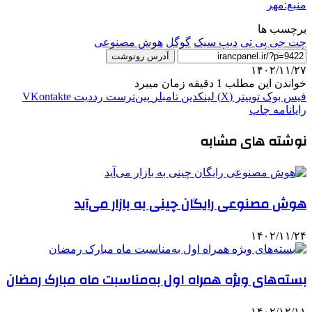
منبع:مهر
برچسب ها
چت جی پی تی
دیپ سیک
گوگل
هوش مصنوعی
آدرس رونوشت
۱۴۰۲/۱۱/۲۷
خواندن این مطلب 1 دقیقه زمان میبرد
فیس بوک
توییتر (X)
لینکدین
‫تامبلر
‫پین‌ترست
‫رددیت
‫VKontakte
رایانامه
چاپ
نوشته های مشابه
هوش مصنوعی رایگان چینی به بازار می‌آید
۱۴۰۲/۱۱/۲۴
بسته‌های ویژه همراه اول به‌مناسبت ماه مبارک رمضان
۱۴۰۲/۱۲/۱۱