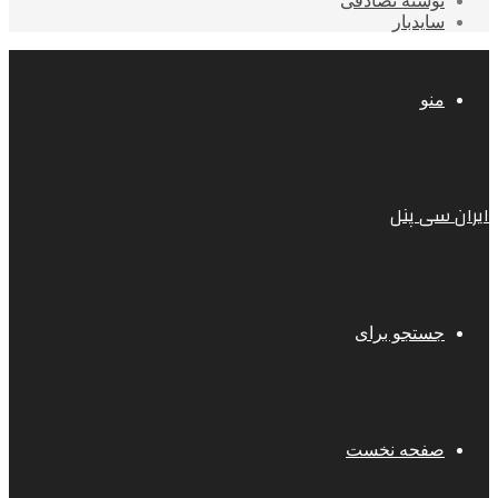
نوشته تصادفی
سایدبار
منو
ایران سی پنل
جستجو برای
صفحه نخست