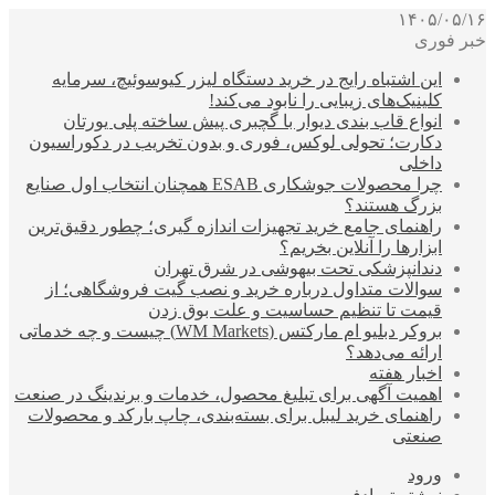
۱۴۰۵/۰۵/۱۶
خبر فوری
این اشتباه رایج در خرید دستگاه لیزر کیوسوئیچ، سرمایه
کلینیک‌های زیبایی را نابود می‌کند!
انواع قاب بندی دیوار با گچبری پیش ساخته پلی یورتان
دکارت؛ تحولی لوکس، فوری و بدون تخریب در دکوراسیون
داخلی
چرا محصولات جوشکاری ESAB همچنان انتخاب اول صنایع
بزرگ هستند؟
راهنمای جامع خرید تجهیزات اندازه گیری؛ چطور دقیق‌ترین
ابزارها را آنلاین بخریم؟
دندانپزشکی تحت بیهوشی در شرق تهران
سوالات متداول درباره خرید و نصب گیت فروشگاهی؛ از
قیمت تا تنظیم حساسیت و علت بوق زدن
بروکر دبلیو ام مارکتس (WM Markets) چیست و چه خدماتی
ارائه می‌دهد؟
اخبار هفته
اهمیت آگهی برای تبلیغ محصول، خدمات و برندینگ در صنعت
راهنمای خرید لیبل برای بسته‌بندی، چاپ بارکد و محصولات
صنعتی
ورود