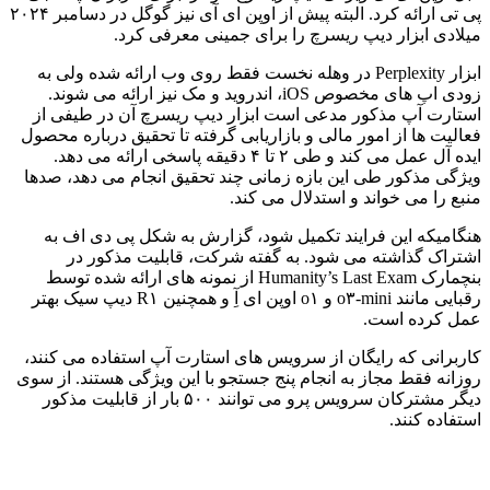
پی تی ارائه کرد. البته پیش از اوپن ای آی نیز گوگل در دسامبر ۲۰۲۴
میلادی ابزار دیپ ریسرچ را برای جمینی معرفی کرد.
ابزار Perplexity در وهله نخست فقط روی وب ارائه شده ولی به
زودی اپ های مخصوص iOS، اندروید و مک نیز ارائه می شوند.
استارت آپ مذکور مدعی است ابزار دیپ ریسرچ آن در طیفی از
فعالیت ها از امور مالی و بازاریابی گرفته تا تحقیق درباره محصول
ایده آل عمل می کند و طی ۲ تا ۴ دقیقه پاسخی ارائه می دهد.
ویژگی مذکور طی این بازه زمانی چند تحقیق انجام می دهد، صدها
منبع را می خواند و استدلال می کند.
هنگامیکه این فرایند تکمیل شود، گزارش به شکل پی دی اف به
اشتراک گذاشته می شود. به گفته شرکت، قابلیت مذکور در
بنچمارک Humanity’s Last Exam از نمونه های ارائه شده توسط
رقبایی مانند o۳-mini و o۱ اوپن ای آِ و همچنین R۱ دیپ سیک بهتر
عمل کرده است.
کاربرانی که رایگان از سرویس های استارت آپ استفاده می کنند،
روزانه فقط مجاز به انجام پنج جستجو با این ویژگی هستند. از سوی
دیگر مشترکان سرویس پرو می توانند ۵۰۰ بار از قابلیت مذکور
استفاده کنند.