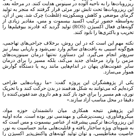
ریزروبات‌ها را به ناحیه آلوده در سینوس هدایت کنند. در مرحله بعد،
این ریزروبات‌ها تحت تابش نور مرئی قرار گرفتند که منجر به تولید
گرمای موضعی و کاهش ویسکوزیته (غلظت) چرک شد. پس از آن،
به‌واسطه حضور ترکیب اکسید بیسموت و مس، مقادیر زیادی از
گونه‌های فعال اکسیژن (ROS) تولید گردید که قادرند بیوفیلم‌ها را
تخریب و باکتری‌ها را نابود کنند.
نکته مهم این است که در این روش، برخلاف جراحی‌های تهاجمی،
هیچ‌گونه آسیبی به بافت‌های سالم وارد نمی‌شود و بازیابی بیمار نیز
سریع‌تر انجام می‌گیرد. این دستاورد نه‌تنها درمان سینوزیت‌های
مزمن را وارد مرحله‌ای جدید می‌کند، بلکه مسیر را برای درمان
سایر عفونت‌های پنهان در اندام‌هایی مانند ریه یا دستگاه گوارش
هموار می‌سازد.
یکی از پژوهشگران این پروژه گفت: «ما روبات‌هایی طراحی
کرده‌ایم که می‌توانند به شکل هدفمند در بدن حرکت کنند و با تحریک
نوری، هم مسیر را برای خود باز کنند و هم داروی ضدعفونی‌کننده را
دقیقا در محل مناسب آزاد سازند.»
این پژوهش نتیجه همکاری میان دانشمندان حوزه مواد،
میکروفناوری، زیست‌پزشکی و مهندسی نور بوده است. ماده اولیه
این ریزروبات‌ها ترکیبی پیشرفته از عناصر بیسموت و مس است که
به شیوه‌ای ویژه ساختار یافته و قابلیت‌هایی مانند حساسیت به نور،
خاصیت مغناطیسی، و توان تولید گونه‌های واکنش‌پذیر اکسیژن را