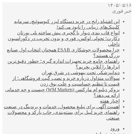
۱۴۰۵/۰۵/۱۶
خبر فوری
این اشتباه رایج در خرید دستگاه لیزر کیوسوئیچ، سرمایه
کلینیک‌های زیبایی را نابود می‌کند!
انواع قاب بندی دیوار با گچبری پیش ساخته پلی یورتان
دکارت؛ تحولی لوکس، فوری و بدون تخریب در دکوراسیون
داخلی
چرا محصولات جوشکاری ESAB همچنان انتخاب اول صنایع
بزرگ هستند؟
راهنمای جامع خرید تجهیزات اندازه گیری؛ چطور دقیق‌ترین
ابزارها را آنلاین بخریم؟
دندانپزشکی تحت بیهوشی در شرق تهران
سوالات متداول درباره خرید و نصب گیت فروشگاهی؛ از
قیمت تا تنظیم حساسیت و علت بوق زدن
بروکر دبلیو ام مارکتس (WM Markets) چیست و چه خدماتی
ارائه می‌دهد؟
اخبار هفته
اهمیت آگهی برای تبلیغ محصول، خدمات و برندینگ در صنعت
راهنمای خرید لیبل برای بسته‌بندی، چاپ بارکد و محصولات
صنعتی
ورود