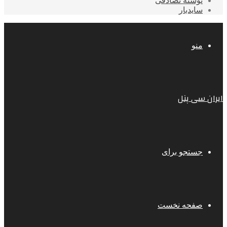
نوشته تصادفی
سایدبار
منو
ایران سی پنل
جستجو برای
صفحه نخست