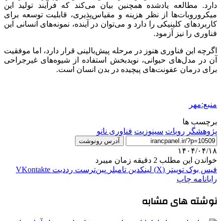
دارد. مطالعه یادشده همچنین بیان می‌کند که فرآیند تولید این
میکروروبات‌ها از نظر هزینه و مقیاس‌پذیری، قابلیت توسعه برای
کاربردهای کلینیکی را دارد و می‌توان در آینده، نمونه‌های انسانی این
فناوری را نیز آزمود.
اگرچه این فناوری هنوز در مرحله پیش‌بالینی قرار دارد، اما موفقیت
آن در مدل‌های حیوانی، نویدبخش استفاده از شیوه‌های غیرجراحی
برای درمان عفونت‌های پیچیده در بدن انسان است.
منبع:مهر
برچسب ها
پژوهشگر
روبات
سینوزیت
فناوری نانو
آدرس رونوشت
۱۴۰۴/۰۴/۱۸
خواندن این مطلب 2 دقیقه زمان میبرد
فیس بوک
توییتر (X)
لینکدین
‫تامبلر
‫پین‌ترست
‫رددیت
‫VKontakte
رایانامه
چاپ
نوشته های مشابه