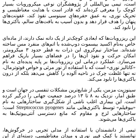
است، تیمی بین‌المللی از پژوهشگران نوعی میکروروبات بسیار
کوچک را معرفی کرده‌اند که قادر است با هدایت مغناطیسی و
تحریک نوری، به عمق حفره‌های سینوسی نفوذ کند، عفونت‌های
پنهان را هدف قرار دهد و بدون آسیب به بافت‌های سالم، باکتری‌ها
را نابود کند.
این ریزروبات‌ها که ابعادی کوچک‌تر از یک دانه نمک دارند، از ماده‌ای
خاص به‌نام اکسید بیسموت دوپ‌شده با اتم‌های منفرد مس ساخته
شده‌اند. ساختار نیم‌کروی این ذرات به قطر حدود ۳ میکرومتر،
امکان حرکت و نفوذ آن‌ها را در فضاهای بسیار باریک فراهم
می‌سازد. عملکرد درمانی این ریزروبات‌ها بر پایه پدیده‌ای به نام
«کاتالیز نوری» است که با استفاده از نور مرئی و خواص فوتوترمال،
نه تنها غلظت چرک در ناحیه آلوده را کاهش می‌دهد بلکه از درون
باکتری‌ها را نابود می‌کند.
سینوزیت مزمن، یکی از شایع‌ترین مشکلات تنفسی در جهان است و
طبق آمار، نزدیک به ۸ تا ۱۳ درصد جمعیت جهانی را درگیر کرده
است. این بیماری اغلب ناشی از شکل‌گیری ساختارهایی به نام
«بیوفیلم» توسط باکتری‌هایی مانند Streptococcus pyogenes است؛
ساختارهایی لزج و مقاوم که مانع دسترسی آنتی‌بیوتیک‌ها به
باکتری‌ها می‌شوند.
تیمی از دانشمندان با استفاده از مدلی تجربی در خرگوش‌ها،
توانستند با کمک فیبر نوری و میدان مغناطیسی، دسته‌ای از این