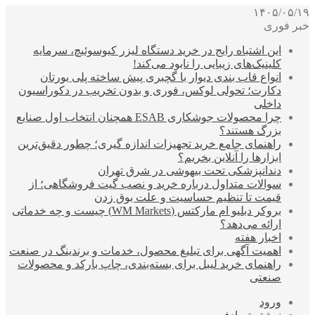
۱۴۰۵/۰۵/۱۹
خبر فوری
این اشتباه رایج در خرید دستگاه لیزر کیوسوئیچ، سرمایه
کلینیک‌های زیبایی را نابود می‌کند!
انواع قاب بندی دیوار با گچبری پیش ساخته پلی یورتان
دکارت؛ تحولی لوکس، فوری و بدون تخریب در دکوراسیون
داخلی
چرا محصولات جوشکاری ESAB همچنان انتخاب اول صنایع
بزرگ هستند؟
راهنمای جامع خرید تجهیزات اندازه گیری؛ چطور دقیق‌ترین
ابزارها را آنلاین بخریم؟
دندانپزشکی تحت بیهوشی در شرق تهران
سوالات متداول درباره خرید و نصب گیت فروشگاهی؛ از
قیمت تا تنظیم حساسیت و علت بوق زدن
بروکر دبلیو ام مارکتس (WM Markets) چیست و چه خدماتی
ارائه می‌دهد؟
اخبار هفته
اهمیت آگهی برای تبلیغ محصول، خدمات و برندینگ در صنعت
راهنمای خرید لیبل برای بسته‌بندی، چاپ بارکد و محصولات
صنعتی
ورود