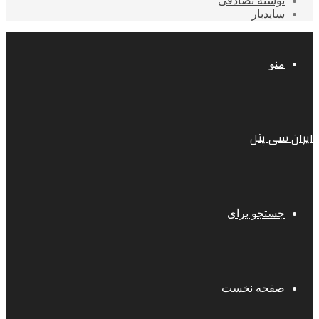
نوشته تصادفی
سایدبار
منو
ایران سی پنل
جستجو برای
صفحه نخست