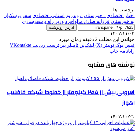
برچسب ها
اخبار اقتصادی - خوزستان
اروندرود
استانی-اقتصادی
سفر پزشکیان
به خوزستان
فرزانه صادق مالواجرد
وزير راه و شهرسازي
آدرس رونوشت
۱۴۰۲/۱۱/۰۳
خواندن این مطلب 2 دقیقه زمان میبرد
فیس بوک
توییتر (X)
لینکدین
‫تامبلر
‫پین‌ترست
‫رددیت
‫VKontakte
رایانامه
چاپ
نوشته های مشابه
لایروبی بیش از ۲۵۵ کیلومتر از خطوط شبکه فاضلاب
اهواز
۱۴۰۲/۱۰/۲۱