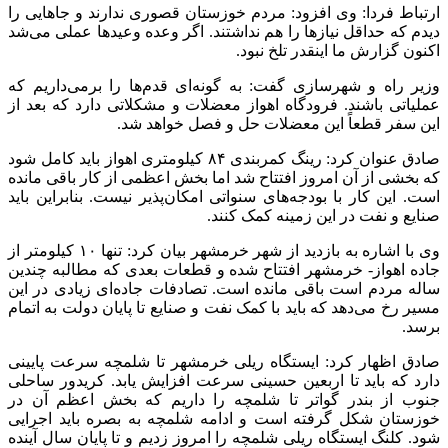
ارتباط فردا: وی افزود: مردم خوزستان قصوری ندارند و جاهایی را
دیدم که حداقل نیازها را هم نداشتند. اگر وعده وعیدها عملی می‌شد
اکنون گزارش ما اینقدر تلخ نبود.
وزیر راه و شهرسازی گفت: به گونه‌ای قدم‌ها را برمی‌داریم که
عملیاتی باشند. فرودگاه اهواز معضلات و مشکلاتی دارد که بعد از
این سفر قطعاً این معضلات حل و فصل خواهد شد.
صادق عنوان کرد: رینگ کمربندی ۸۴ کیلومتری اهواز باید کامل شود
که بخشی از آن امروز افتتاح شد اما بخش اعظمی از کار باقی مانده
است. این کار با بودجه‌های سنواتی امکان‌پذیر نیست. بنابراین باید
صنایع و نفت در این زمینه کمک کنند.
وی با اشاره به بازدید از شهر خرمشهر بیان کرد: تنها ۱۰ کیلومتر از
جاده اهواز- خرمشهر افتتاح شده و قطعات بعدی که مطالبه چندین
ساله مردم است باقی مانده است. تصادفات جاده‌ای زیادی در این
مسیر رخ می‌دهد که باید با کمک نفت و صنایع تا پایان دولت به اتمام
برسد.
صادق اظهار کرد: ایستگاه ریلی خرمشهر تا شلمچه سرعت پایینی
دارد که باید تا اربعین حسینی سرعت افزایش یابد. کریدور ساحلی
جنوب از بندر گواتر تا شلمچه را داریم که بخش اعظم آن در
خوزستان شکل گرفته است و ادامه شلمچه به بصره باید اجرایی
شود. کلنگ ایستگاه ریلی شلمچه را امروز زدیم و تا پایان سال آینده