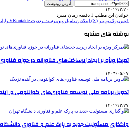
آدرس رونوشت
۱۴۰۲/۱۲/۲۰
خواندن این مطلب 1 دقیقه زمان میبرد
فیس بوک
توییتر (X)
لینکدین
‫تامبلر
‫پین‌ترست
‫رددیت
‫VKontakte
رایان
نوشته های مشابه
تمرکز ویژه بر ایجاد زیرساخت‌های فناورانه در حوزه فناور
۱۴۰۴/۰۵/۰۷
تدوین برنامه ملی توسعه فناوری‌­های کوانتومی در آیند
۱۴۰۲/۱۲/۲۷
واگذاری مسئولیت جدید به پارک علم و فناوری دانشگاه 