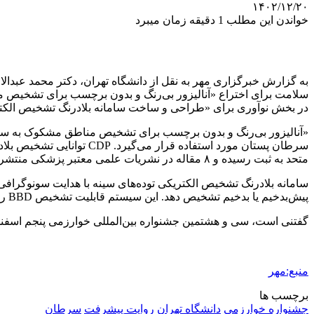
۱۴۰۲/۱۲/۲۰
خواندن این مطلب 1 دقیقه زمان میبرد
به گزارش خبرگزاری مهر به نقل از دانشگاه تهران، دکتر محمد عبدالا
سلامت برای اختراع «آنالیزور بی‌رنگ و بدون برچسب برای تشخیص 
در بخش نوآوری برای «طراحی و ساخت سامانه بلادرنگ تشخیص الکتری
سرطان پستان مورد استفاده قرار می‌گیرد. CDP توانایی تشخیص بلادرنگ حاشیه‌های آلوده Cavity-Side به سلول‌های پیش‌بدخیم و بدخیم سرطانی را دارد. از نتایج این پژوهش،
متحد به ثبت رسیده و ۸ مقاله در نشریات علمی معتبر پزشکی منتشر شده است.
سامانه بلادرنگ تشخیص الکتریکی توده‌های سینه با هدایت سونوگرافی
پیش‌بدخیم یا بدخیم تشخیص دهد. این سیستم قابلیت تشخیص BBD را در حین انجام رادیولوژی پستان دارد و هم‌اکنون در حال اخذ مجوزهای نهایی
گفتنی است، سی و هشتمین جشنواره بین‌المللی خوارزمی پنجم اسفندماه 
منبع:مهر
برچسب ها
جشنواره خوارزمی
دانشگاه تهران
روایت پیشرفت
سرطان