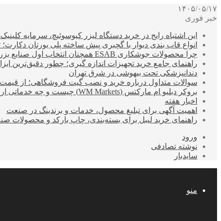
۱۴۰۵/۰۵/۱۷
خبر فوری
این اشتباه رایج در خرید دستگاه لیزر کیوسوئیچ، سرمایه کلینیک‌ها
انواع قاب بندی دیوار با گچبری پیش ساخته پلی یورتان دکارت
چرا محصولات جوشکاری ESAB همچنان انتخاب اول صنایع بزرگ هستند؟
راهنمای جامع خرید تجهیزات اندازه گیری؛ چطور دقیق‌ترین ابزاره
دندانپزشکی تحت بیهوشی در شرق تهران
سوالات متداول درباره خرید و نصب گیت فروشگاهی؛ از قیمت
بروکر دبلیو ام مارکتس (WM Markets) چیست و چه خدماتی ارائه می‌دهد؟
اخبار هفته
اهمیت آگهی برای تبلیغ محصول، خدمات و برندینگ در صنعت
راهنمای خرید لیبل برای بسته‌بندی، چاپ بارکد و محصولات صن
ورود
نوشته تصادفی
سایدبار
منو