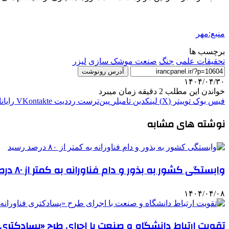
منبع:مهر
برچسب ها
تحقیقات علمی
جنگ
صنعت موشک سازی
لیزر
آدرس رونوشت
۱۴۰۴/۰۴/۳۰
خواندن این مطلب 2 دقیقه زمان میبرد
فیس بوک
توییتر (X)
لینکدین
‫تامبلر
‫پین‌ترست
‫رددیت
‫VKontakte
رایان
نوشته های مشابه
وابستگی کشور به بذور و دام فناورانه به کمتر از ۸۰ درصد رسید
۱۴۰۴/۰۴/۰۸
تقویت ارتباط دانشگاه و صنعت با اجرای طرح «پسادکتری 