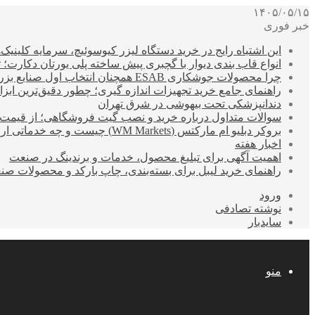
۱۴۰۵/۰۵/۱۵
خبر فوری
این اشتباه رایج در خرید دستگاه لیزر کیوسوئیچ، سرمایه کلینیک‌ها
انواع قاب بندی دیوار با گچبری پیش ساخته پلی یورتان دکارت
چرا محصولات جوشکاری ESAB همچنان انتخاب اول صنایع بزرگ هستند؟
راهنمای جامع خرید تجهیزات اندازه گیری؛ چطور دقیق‌ترین ابزاره
دندانپزشکی تحت بیهوشی در شرق تهران
سوالات متداول درباره خرید و نصب گیت فروشگاهی؛ از قیمت
بروکر دبلیو ام مارکتس (WM Markets) چیست و چه خدماتی ارائه می‌دهد؟
اخبار هفته
اهمیت آگهی برای تبلیغ محصول، خدمات و برندینگ در صنعت
راهنمای خرید لیبل برای بسته‌بندی، چاپ بارکد و محصولات صن
ورود
نوشته تصادفی
سایدبار
منو