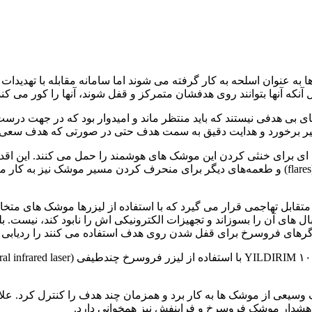
ی بی هدفی نیستند که باید منتظر ماند و امیدوار بود که در جهت درست
برخورد و هدایت دقیق به سمت هدف حتی در صورتی که هدف سعی کند با
ه ای برای خنثی کردن این موشک های هوشمند را حمل می کنند. این اقد
دشوار می‌کنند یا مانع شناسایی دقیق آن می‌شوند، همچنین مشعل‌ها (flares) و طعمه‌های دیگر برای منحر
ای YILDIRIM۱۰۰ نیز در دسته اقدامات متقابل تهاجمی قرار می گیرد که با استفاده از لیزر
ا بال های آن را بسوزاند و تجهیزات الکترونیکی اش را نابود کند، نیس
رهای فروسرخ برای قفل شدن روی هدف استفاده می کنند را ردیابی م
عی از موشک ها به کار برد و همزمان چند هدف را کنترل کرد. علاوه 
ی هشدار موشک فروسرخ و فرابنفش نیز همخوانی دارد.