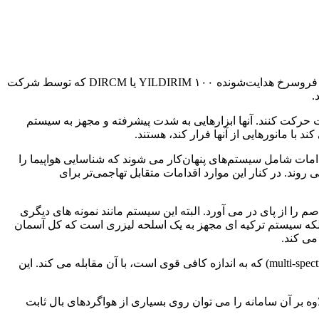
به گزارش خبرگزاری مهر به نقل از نیواطلس، بسیاری از اوقات لیزرها به عنوان اسلحه به کار گرفته می شوند اما سامانه مقابله با تهدیدات فروسرخ هدایت‌شونده YILDIRIM ۱۰۰ یا DIRCM که توسط شرکت
 حرکت کنند. آنها ابزارهایی به شدت پیشرفته و مجهز به سیستم
 مانورهایی از آنها فرار کند، هستند.
امات شامل سیستم‌های پنهان‌کار می شوند که شناسایی هواپیما را
ف کردن مسیر موشک نیز به کار می روند. در کنار این موارد اقدامات متقابل تهاجمی‌تر برای
ها موشک های متخاصم را از پای در می آورد. البته این سیستم مانند نمونه های دیگری
ت. بلکه سیستم ترکیه ای مجهز به یک اسلحه لیزری است که کل آسمان
ی کند.
ایده ورای این اسلحه آن است که به‌محض شناسایی موشک، سامانه YILDIRIM ۱۰۰ با استفاده از لیزر فروسرخ چندطیفی (multi-spectral infrared laser) که به اندازه کافی قوی است، با آن مقابله می کند. این
بر آن سامانه را می توان روی بسیاری از هواگردهای بال ثابت