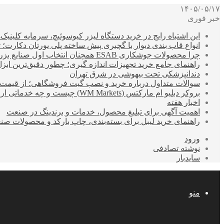
۱۴۰۵/۰۵/۱۷
خبر فوری
این اشتباه رایج در خرید دستگاه لیزر کیوسوئیچ، سرمایه کلینیک‌ها
انواع قاب بندی دیوار با گچبری پیش ساخته پلی یورتان دکارت
چرا محصولات جوشکاری ESAB همچنان انتخاب اول صنایع بزرگ هستند؟
راهنمای جامع خرید تجهیزات اندازه گیری؛ چطور دقیق‌ترین ابزاره
دندانپزشکی تحت بیهوشی در شرق تهران
سوالات متداول درباره خرید و نصب گیت فروشگاهی؛ از قیمت
بروکر دبلیو ام مارکتس (WM Markets) چیست و چه خدماتی ارائه می‌دهد؟
اخبار هفته
اهمیت آگهی برای تبلیغ محصول، خدمات و برندینگ در صنعت
راهنمای خرید لیبل برای بسته‌بندی، چاپ بارکد و محصولات صن
ورود
نوشته تصادفی
سایدبار
منو