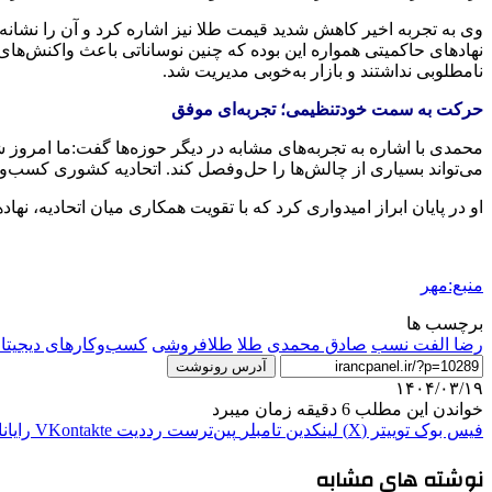
نهادهای حاکمیتی همواره این بوده که چنین نوساناتی باعث واکنش‌های ن
نامطلوبی نداشتند و بازار به‌خوبی مدیریت شد.
حرکت به سمت خودتنظیمی؛ تجربه‌ای موفق
محمدی با اشاره به تجربه‌های مشابه در دیگر حوزه‌ها گفت:ما امرو
می‌تواند بسیاری از چالش‌ها را حل‌وفصل کند. اتحادیه کشوری کسب‌وک
او در پایان ابراز امیدواری کرد که با تقویت همکاری میان اتحادیه، نه
منبع:مهر
برچسب ها
رضا الفت نسب
صادق محمدی
طلا
طلافروشی
کسب‌وکارهای دیجیتا
آدرس رونوشت
۱۴۰۴/۰۳/۱۹
خواندن این مطلب 6 دقیقه زمان میبرد
فیس بوک
توییتر (X)
لینکدین
‫تامبلر
‫پین‌ترست
‫رددیت
‫VKontakte
رایان
نوشته های مشابه