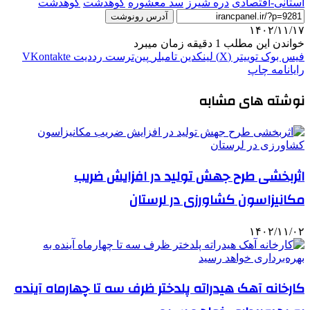
استانی-اقتصادی
دره شیرز
سد معشوره
كوهدشت
کوهدشت
آدرس رونوشت
۱۴۰۲/۱۱/۱۷
خواندن این مطلب 1 دقیقه زمان میبرد
فیس بوک
توییتر (X)
لینکدین
‫تامبلر
‫پین‌ترست
‫رددیت
‫VKontakte
رایانامه
چاپ
نوشته های مشابه
اثربخشی طرح جهش تولید در افزایش ضریب
مکانیزاسون کشاورزی در لرستان
۱۴۰۲/۱۱/۰۲
کارخانه آهک هیدراته پلدختر ظرف سه تا چهارماه آینده