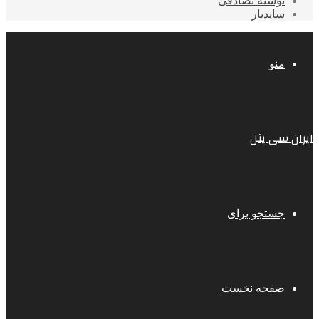
نوشته تصادفی
سایدبار
منو
ایران سی پنل
جستجو برای
صفحه نخست