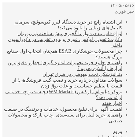
۱۴۰۵/۰۵/۱۶
خبر فوری
این اشتباه رایج در خرید دستگاه لیزر کیوسوئیچ، سرمایه
کلینیک‌های زیبایی را نابود می‌کند!
انواع قاب بندی دیوار با گچبری پیش ساخته پلی یورتان
دکارت؛ تحولی لوکس، فوری و بدون تخریب در دکوراسیون
داخلی
چرا محصولات جوشکاری ESAB همچنان انتخاب اول صنایع
بزرگ هستند؟
راهنمای جامع خرید تجهیزات اندازه گیری؛ چطور دقیق‌ترین
ابزارها را آنلاین بخریم؟
دندانپزشکی تحت بیهوشی در شرق تهران
سوالات متداول درباره خرید و نصب گیت فروشگاهی؛ از
قیمت تا تنظیم حساسیت و علت بوق زدن
بروکر دبلیو ام مارکتس (WM Markets) چیست و چه خدماتی
ارائه می‌دهد؟
اخبار هفته
اهمیت آگهی برای تبلیغ محصول، خدمات و برندینگ در صنعت
راهنمای خرید لیبل برای بسته‌بندی، چاپ بارکد و محصولات
صنعتی
ورود