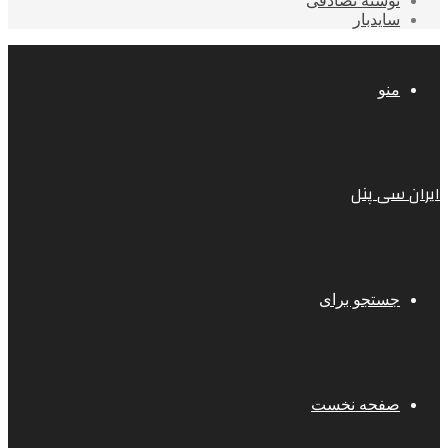
نوشته تصادفی
سایدبار
منو
ایران سی پنل
جستجو برای
صفحه نخست