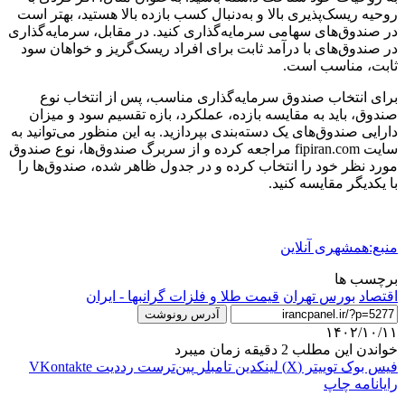
روحیه ریسک‌پذیری بالا و به‌دنبال کسب بازده بالا هستید، بهتر است
در صندوق‌های سهامی سرمایه‌گذاری کنید. در مقابل، سرمایه‌گذاری
در صندوق‌های با درآمد ثابت برای افراد ریسک‌گریز و خواهان سود
ثابت، مناسب است.
برای انتخاب صندوق سرمایه‌گذاری مناسب، پس از انتخاب نوع
صندوق، باید به مقایسه بازده، عملکرد، بازه تقسیم سود و میزان
دارایی صندوق‌های یک دسته‌بندی بپردازید. به این منظور می‌توانید به
سایت fipiran.com مراجعه کرده و از سربرگ صندوق‌ها، نوع صندوق
مورد نظر خود را انتخاب کرده و در جدول ظاهر شده، صندوق‌ها را
با یکدیگر مقایسه کنید.
منبع:همشهری آنلاین
برچسب ها
اقتصاد
بورس تهران
قیمت طلا و فلزات گرانبها - ایران
آدرس رونوشت
۱۴۰۲/۱۰/۱۱
خواندن این مطلب 2 دقیقه زمان میبرد
فیس بوک
توییتر (X)
لینکدین
‫تامبلر
‫پین‌ترست
‫رددیت
‫VKontakte
رایانامه
چاپ