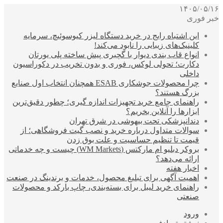
۱۴۰۵/۰۵/۱۶
خبر فوری
این اشتباه رایج در خرید دستگاه لیزر کیوسوئیچ، سرمایه
کلینیک‌های زیبایی را نابود می‌کند!
انواع قاب بندی دیوار با گچبری پیش ساخته پلی یورتان
دکارت؛ تحولی لوکس، فوری و بدون تخریب در دکوراسیون
داخلی
چرا محصولات جوشکاری ESAB همچنان انتخاب اول صنایع
بزرگ هستند؟
راهنمای جامع خرید تجهیزات اندازه گیری؛ چطور دقیق‌ترین
ابزارها را آنلاین بخریم؟
دندانپزشکی تحت بیهوشی در شرق تهران
سوالات متداول درباره خرید و نصب گیت فروشگاهی؛ از
قیمت تا تنظیم حساسیت و علت بوق زدن
بروکر دبلیو ام مارکتس (WM Markets) چیست و چه خدماتی
ارائه می‌دهد؟
اخبار هفته
اهمیت آگهی برای تبلیغ محصول، خدمات و برندینگ در صنعت
راهنمای خرید لیبل برای بسته‌بندی، چاپ بارکد و محصولات
صنعتی
ورود