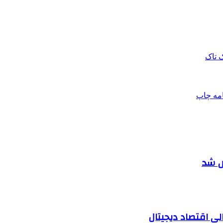
 تاک
امه
چاپ