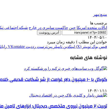
منبع:مهر
برچسب ها
ایالات متحده امریکا
چین
حاکمیت سایبری در خارج
شبکه اجتماعی تیک
آدرس رونوشت
۱۴۰۴/۰۵/۱۰
خواندن این مطلب 1 دقیقه زمان میبرد
فیس بوک
توییتر (X)
لینکدین
‫تامبلر
‫پین‌ترست
‫رددیت
‫VKontakte
رایان
نوشته های مشابه
گوگل با ۱۰۰ میلیون دلار غرامت از شر شکایت قدیمی خلاص شد
۱۴۰۴/۰۱/۱۱
تربیت ۲ میلیون نیروی متخصص دیجیتال؛ ابزارهای تامین مالی اقتصاد دیجیتال