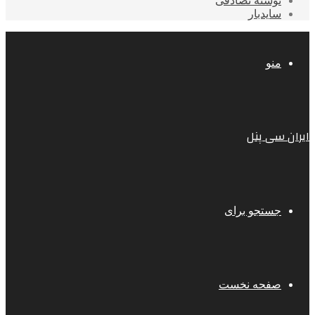
نوشته تصادفی
سایدبار
منو
ایران سی پنل
جستجو برای
صفحه نخست