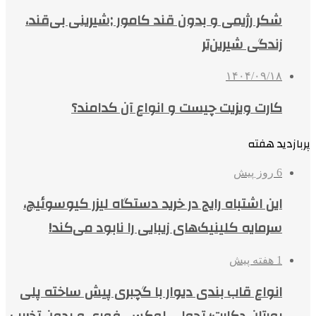
شکر رژیمی و بدون قند کامور ;شیرینی بی‌قند،
زندگی شیرین‌تر
۱۴۰۴/۰۹/۱۸
کارت ویزیت چیست و انواع آن کدامند؟
پربازدید هفته
6 روز پیش
این اشتباه رایج در خرید دستگاه لیزر کیوسوئیچ،
سرمایه کلینیک‌های زیبایی را نابود می‌کند!
1 هفته پیش
انواع قاب بندی دیوار با گچبری پیش ساخته پلی
یورتان دکارت؛ تحولی لوکس، فوری و بدون تخریب