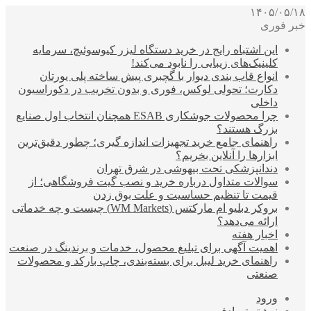
۱۴۰۵/۰۵/۱۸
خبر فوری
این اشتباه رایج در خرید دستگاه لیزر کیوسوئیچ، سرمایه
کلینیک‌های زیبایی را نابود می‌کند!
انواع قاب بندی دیوار با گچبری پیش ساخته پلی یورتان
دکارت؛ تحولی لوکس، فوری و بدون تخریب در دکوراسیون
داخلی
چرا محصولات جوشکاری ESAB همچنان انتخاب اول صنایع
بزرگ هستند؟
راهنمای جامع خرید تجهیزات اندازه گیری؛ چطور دقیق‌ترین
ابزارها را آنلاین بخریم؟
دندانپزشکی تحت بیهوشی در شرق تهران
سوالات متداول درباره خرید و نصب گیت فروشگاهی؛ از
قیمت تا تنظیم حساسیت و علت بوق زدن
بروکر دبلیو ام مارکتس (WM Markets) چیست و چه خدماتی
ارائه می‌دهد؟
اخبار هفته
اهمیت آگهی برای تبلیغ محصول، خدمات و برندینگ در صنعت
راهنمای خرید لیبل برای بسته‌بندی، چاپ بارکد و محصولات
صنعتی
ورود