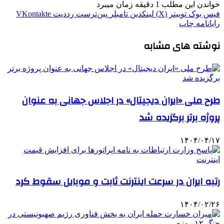
خواندن این مطلب 1 دقیقه زمان میبرد
فیس بوک
توییتر (X)
لینکدین
‫تامبلر
‫پین‌ترست
‫رددیت
‫VKontakte
رایانامه
چاپ
نوشته های مشابه
طرح ملی «ایران دیجیتال» در اجلاس جهانی به عنوان
پروژه برتر برگزیده شد
۱۴۰۴/۰۴/۱۷
رتبه ایران در سرعت اینترنت ثابت و موبایل سقوط کرد
۱۴۰۴/۰۲/۲۶