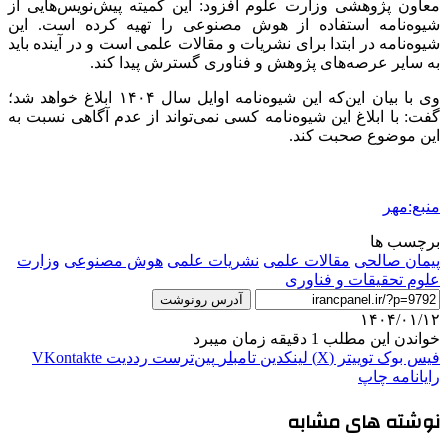
معاون پژوهشی وزارت علوم افزود: این کمیته پیش‌نویس‌هایی از
شیوه‌نامه استفاده از هوش مصنوعی را تهیه کرده است. این
شیوه‌نامه در ابتدا برای نشریات و مقالات علمی است و در آینده باید
به سایر عرصه‌های پژوهش و فناوری گسترش پیدا کند.
وی با بیان این‌که این شیوه‌نامه اوایل سال ۱۴۰۴ ابلاغ خواهد شد؛
گفت: با ابلاغ این شیوه‌نامه کسی نمی‌تواند از عدم آگاهی نسبت به
این موضوع صحبت کند.
منبع:مهر
برچسب ها
پیمان صالحی
مقالات علمی
نشریات علمی
هوش مصنوعی
وزارت
علوم تحقیقات و فناوری
آدرس رونوشت
۱۴۰۴/۰۱/۱۲
خواندن این مطلب 1 دقیقه زمان میبرد
فیس بوک
توییتر (X)
لینکدین
‫تامبلر
‫پین‌ترست
‫رددیت
‫VKontakte
رایانامه
چاپ
نوشته های مشابه