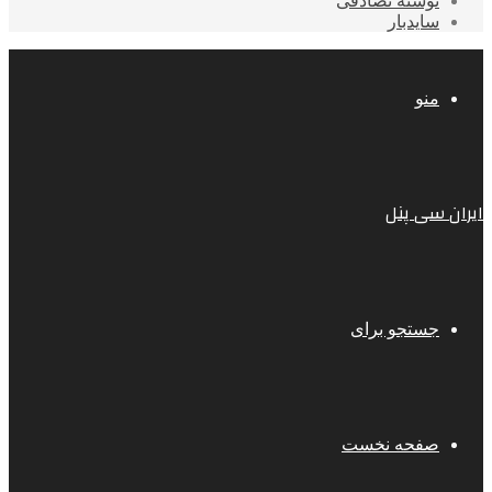
نوشته تصادفی
سایدبار
منو
ایران سی پنل
جستجو برای
صفحه نخست