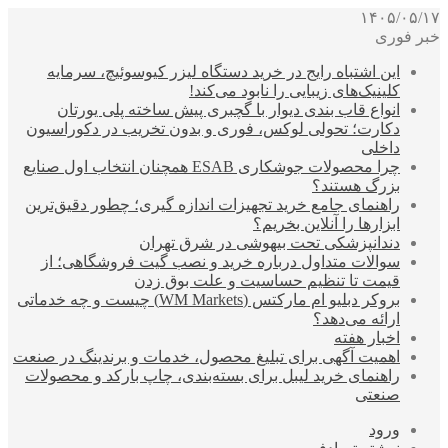
۱۴۰۵/۰۵/۱۷
خبر فوری
این اشتباه رایج در خرید دستگاه لیزر کیوسوئیچ، سرمایه
کلینیک‌های زیبایی را نابود می‌کند!
انواع قاب بندی دیوار با گچبری پیش ساخته پلی یورتان
دکارت؛ تحولی لوکس، فوری و بدون تخریب در دکوراسیون
داخلی
چرا محصولات جوشکاری ESAB همچنان انتخاب اول صنایع
بزرگ هستند؟
راهنمای جامع خرید تجهیزات اندازه گیری؛ چطور دقیق‌ترین
ابزارها را آنلاین بخریم؟
دندانپزشکی تحت بیهوشی در شرق تهران
سوالات متداول درباره خرید و نصب گیت فروشگاهی؛ از
قیمت تا تنظیم حساسیت و علت بوق زدن
بروکر دبلیو ام مارکتس (WM Markets) چیست و چه خدماتی
ارائه می‌دهد؟
اخبار هفته
اهمیت آگهی برای تبلیغ محصول، خدمات و برندینگ در صنعت
راهنمای خرید لیبل برای بسته‌بندی، چاپ بارکد و محصولات
صنعتی
ورود