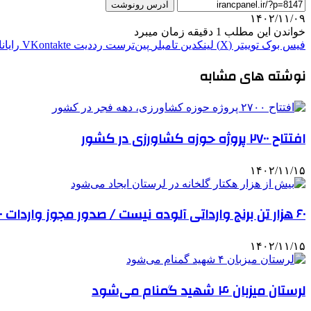
آدرس رونوشت
۱۴۰۲/۱۱/۰۹
خواندن این مطلب 1 دقیقه زمان میبرد
فیس بوک
توییتر (X)
لینکدین
‫تامبلر
‫پین‌ترست
‫رددیت
‫VKontakte
رایان
نوشته های مشابه
افتتاح ۲۷۰۰ پروژه حوزه کشاورزی در کشور
۱۴۰۲/۱۱/۱۵
۶۰ هزار تن برنج وارداتی آلوده نیست / صدور مجوز واردات ۵۰ هزار تن برنج و سیب زمینی
۱۴۰۲/۱۱/۱۵
لرستان میزبان ۴ شهید گمنام می‌شود