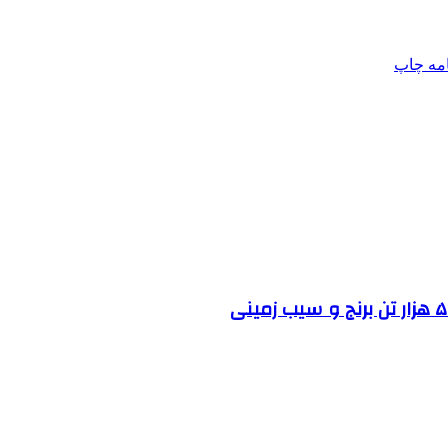
امه
چاپ