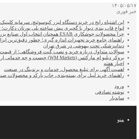
۱۴۰۵/۰۵/۱۷
خبر فوری
این اشتباه رایج در خرید دستگاه لیزر کیوسوئیچ، سرمایه کلینیک‌ها
انواع قاب بندی دیوار با گچبری پیش ساخته پلی یورتان دکارت
چرا محصولات جوشکاری ESAB همچنان انتخاب اول صنایع بزرگ هستند؟
راهنمای جامع خرید تجهیزات اندازه گیری؛ چطور دقیق‌ترین ابزاره
دندانپزشکی تحت بیهوشی در شرق تهران
سوالات متداول درباره خرید و نصب گیت فروشگاهی؛ از قیمت
بروکر دبلیو ام مارکتس (WM Markets) چیست و چه خدماتی ارائه می‌دهد؟
اخبار هفته
اهمیت آگهی برای تبلیغ محصول، خدمات و برندینگ در صنعت
راهنمای خرید لیبل برای بسته‌بندی، چاپ بارکد و محصولات صن
ورود
نوشته تصادفی
سایدبار
منو