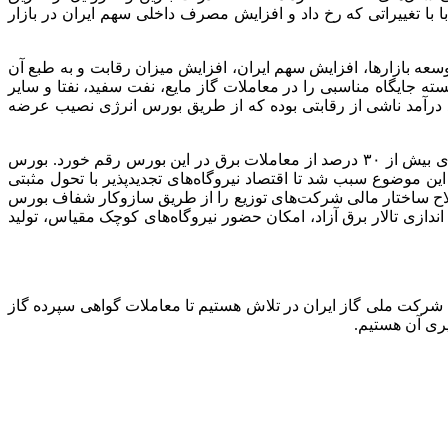
با تغییراتی که رخ داد و افزایش مصرف داخلی سهم ایران در بازار
سعه بازارها، افزایش سهم ایران، افزایش میزان رقابت و به طبع آن
ایگاه مناسبی را در معاملات گاز مایع، نفت سفید، نفتا و سایر
یلیارد دلار صادرات از بستر بورس انرژی رقم خورد و بالغ بر ۲۲۴ میلیون دلار نیز مازاد درآمد ناشی از رقابتی بوده که از طریق بورس انرژی نصیب عرضه
وی اظهار کرد: در راستای توسعه مبادلات برق در بورس انرژی راه اندازی سه تالار معاملاتی شکل گرفته است؛ به طوری که در سال جاری بیش از ۳۰ درصد از معاملات برق در این بورس رقم خورد. بورس
ی کرد که این موضوع سبب شد تا اقتصاد نیروگاه‌های تجدیدپذیر با تحول مثبتی
اح ساختار مالی شرکت‌های توزیع را از طریق سازوکار شفاف بورس
ندازی تالار برق آزاد، امکان حضور نیروگاه‌های کوچک مقیاس، تولید
 شرکت ملی گاز ایران در تلاش هستیم تا معاملات گواهی سپرده گاز
یری آن هستیم.