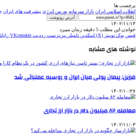
برچسب ها
انقلاب اسلامي ايران
بازار سرمايه
بورس انرژي
پیشرفت های ایران
چ
آدرس رونوشت
۱۴۰۲/۱۱/۱۳
خواندن این مطلب 5 دقیقه زمان میبرد
فیس بوک
توییتر (X)
لینکدین
‫تامبلر
‫پین‌ترست
‫رددیت
‫VKontakte
رایان
نوشته های مشابه
فرزین: پیمان پولی میان ایران و روسیه عملیاتی شد
۱۴۰۲/۱۰/۲۷
معامله ۸۲ میلیون دلار در بازار ارز تجاری
۱۴۰۲/۱۱/۰۳