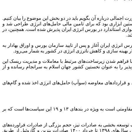
ت اجمالی درباره آن بگویم باید در دو بخش این موضوع را بیان کنیم.
ین ابزاری بود که برای تامین مالی حامل‌های انرژی طراحی شد و
ا امروز بیش از ۱۰۹ هزار میلیارد تومان (همت) اوراق سلف موازی استاندارد در بورس انرژی ایران پذیرش شده است. همچنین، در
 در بورس انرژی ایران آغاز و پس از تایید سازمان بورس و اوراق بهادار به
 بهینه سازی و کاهش ناترزی انرژی در کشور به شمار می‌رود.
با فراهم شدن زیرساخت‌های مرتبط با معاملات و مدیریت ریسک این
ذیر را به عنوان نخستین کشور جهان اسلام به سرانجام رسانده و از
 و قراردادهای معاوضه (سوآپ) حامل‌های انرژی اخذ شده و گام‌های
وی اظهار کرد: آنچه در بورس انرژی هدف‌گذاری شده، ایجاد یک سازوکار شفاف و رقابت پذیر در راستای تحقق سیاست‌های کلی اقتصاد مقاومتی است به ویژه در بندهای ۱۳ و ۱۹ این سیاست‌ها است که بر
توسعه بخشی به صادرات نیز، حجم بزرگی از صادرات فراورده‌های
کشور در رینگ صادراتی بورس انرژی صورت می‌گیرد که در این زمینه دورانی با فراز و نشیب‌هایی را تجربه کرده است. به طوریکه طی سال‌های ۱۳۹۸ تا خرداد ۱۴۰۰ صادرات بنزین و گازوئیل از طریق