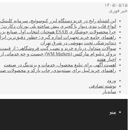
۱۴۰۵/۰۵/۱۵
خبر فوری
این اشتباه رایج در خرید دستگاه لیزر کیوسوئیچ، سرمایه کلینیک‌ها
انواع قاب بندی دیوار با گچبری پیش ساخته پلی یورتان دکارت
چرا محصولات جوشکاری ESAB همچنان انتخاب اول صنایع بزرگ هستند؟
راهنمای جامع خرید تجهیزات اندازه گیری؛ چطور دقیق‌ترین ابزاره
دندانپزشکی تحت بیهوشی در شرق تهران
سوالات متداول درباره خرید و نصب گیت فروشگاهی؛ از قیمت
بروکر دبلیو ام مارکتس (WM Markets) چیست و چه خدماتی ارائه می‌دهد؟
اخبار هفته
اهمیت آگهی برای تبلیغ محصول، خدمات و برندینگ در صنعت
راهنمای خرید لیبل برای بسته‌بندی، چاپ بارکد و محصولات صن
ورود
نوشته تصادفی
سایدبار
منو