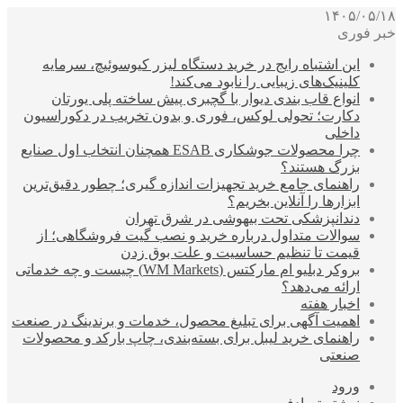
۱۴۰۵/۰۵/۱۸
خبر فوری
این اشتباه رایج در خرید دستگاه لیزر کیوسوئیچ، سرمایه
کلینیک‌های زیبایی را نابود می‌کند!
انواع قاب بندی دیوار با گچبری پیش ساخته پلی یورتان
دکارت؛ تحولی لوکس، فوری و بدون تخریب در دکوراسیون
داخلی
چرا محصولات جوشکاری ESAB همچنان انتخاب اول صنایع
بزرگ هستند؟
راهنمای جامع خرید تجهیزات اندازه گیری؛ چطور دقیق‌ترین
ابزارها را آنلاین بخریم؟
دندانپزشکی تحت بیهوشی در شرق تهران
سوالات متداول درباره خرید و نصب گیت فروشگاهی؛ از
قیمت تا تنظیم حساسیت و علت بوق زدن
بروکر دبلیو ام مارکتس (WM Markets) چیست و چه خدماتی
ارائه می‌دهد؟
اخبار هفته
اهمیت آگهی برای تبلیغ محصول، خدمات و برندینگ در صنعت
راهنمای خرید لیبل برای بسته‌بندی، چاپ بارکد و محصولات
صنعتی
ورود