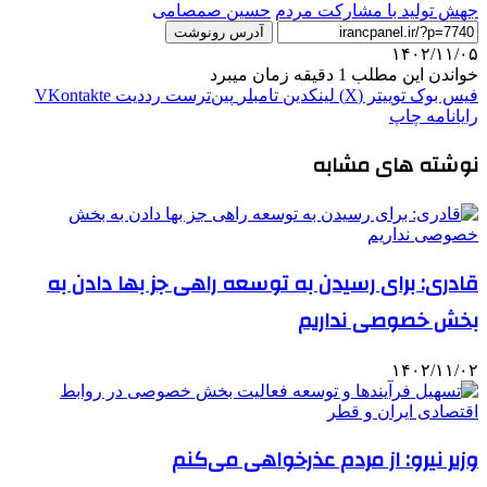
جهش تولید با مشارکت مردم
حسین صمصامی
آدرس رونوشت
۱۴۰۲/۱۱/۰۵
خواندن این مطلب 1 دقیقه زمان میبرد
فیس بوک
توییتر (X)
لینکدین
‫تامبلر
‫پین‌ترست
‫رددیت
‫VKontakte
رایانامه
چاپ
نوشته های مشابه
قادری: برای رسیدن به توسعه راهی جز بها دادن به
بخش خصوصی نداریم
۱۴۰۲/۱۱/۰۲
وزیر نیرو: از مردم عذرخواهی می‌کنم