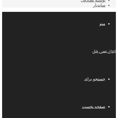
نوشته تصادفی
سایدبار
منو
ایران سی پنل
جستجو برای
صفحه نخست