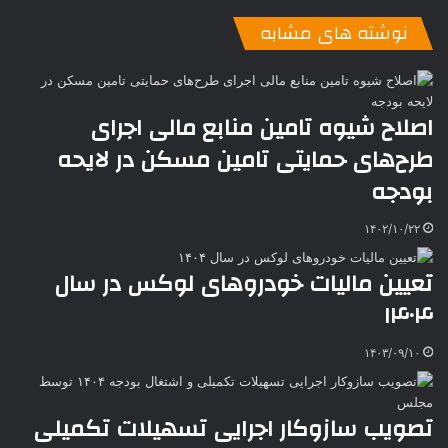
ی
ت
پ
ا
ا
ر
V
ن
ا
ی
ی
د
K
پ
نوشته های مشابه
ا
د
ک
م
o
ن‌
ب
ت
ی
ن
د
n
ی
ل
ا
t
ر
ت
ر
a
م
ن
س
اصلاح شیوه تامین منابع مالی اجرای
k
ه
ت
طرح‌های حمایتی تامین مسکن در لایحه
t
e
بودجه
۱۴۰۲/۱۰/۲۲
تعیین مالیات خودروهای لوکس در سال
۱۴۰۴
۱۴۰۳/۰۹/۱۰
تصویب سازوکار اجرایی تسهیلات تکمیلی