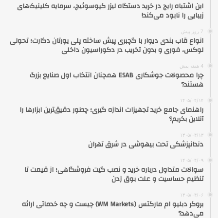
این اشتباه رایج در خرید دستگاه لیزر کیوسوئیچ، سرمایه کلینیک‌های
زیبایی را نابود می‌کند!
7 روز پیش
انواع قاب بندی دیوار با گچبری پیش ساخته پلی یورتان دکارت؛ تحولی
لوکس، فوری و بدون تخریب در دکوراسیون داخلی
4 هفته پیش
چرا محصولات جوشکاری ESAB همچنان انتخاب اول صنایع بزرگ
هستند؟
۱۴۰۵/۰۴/۱۴
راهنمای جامع خرید تجهیزات اندازه گیری؛ چطور دقیق‌ترین ابزارها را
آنلاین بخریم؟
۱۴۰۵/۰۴/۱۳
دندانپزشکی تحت بیهوشی در شرق تهران
۱۴۰۵/۰۴/۰۹
سوالات متداول درباره خرید و نصب گیت فروشگاهی؛ از قیمت تا
تنظیم حساسیت و علت بوق زدن
۱۴۰۵/۰۴/۰۶
بروکر دبلیو ام مارکتس (WM Markets) چیست و چه خدماتی ارائه
می‌دهد؟