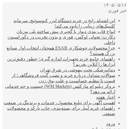
۱۴۰۵/۰۵/۱۶
خبر فوری
این اشتباه رایج در خرید دستگاه لیزر کیوسوئیچ، سرمایه
کلینیک‌های زیبایی را نابود می‌کند!
انواع قاب بندی دیوار با گچبری پیش ساخته پلی یورتان
دکارت؛ تحولی لوکس، فوری و بدون تخریب در دکوراسیون
داخلی
چرا محصولات جوشکاری ESAB همچنان انتخاب اول صنایع
بزرگ هستند؟
راهنمای جامع خرید تجهیزات اندازه گیری؛ چطور دقیق‌ترین
ابزارها را آنلاین بخریم؟
دندانپزشکی تحت بیهوشی در شرق تهران
سوالات متداول درباره خرید و نصب گیت فروشگاهی؛ از
قیمت تا تنظیم حساسیت و علت بوق زدن
بروکر دبلیو ام مارکتس (WM Markets) چیست و چه خدماتی
ارائه می‌دهد؟
اخبار هفته
اهمیت آگهی برای تبلیغ محصول، خدمات و برندینگ در صنعت
راهنمای خرید لیبل برای بسته‌بندی، چاپ بارکد و محصولات
صنعتی
ورود