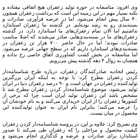
وی افزود: متاسفانه در حوزه تولید زعفران هیچ اتفاقی نیفتاده و
نکته بسیار مهم در این زمینه این است که برداشت زعفران همچون
۴۰ سال پیش انجام می‌شود. اما در عرصه فرآوری، صادرات و
بسته‌بندی رو به رشد بوده‌ایم. در گذشته ما زعفران استاندارد
نداشتیم اما الان تمام زعفران‌های ما استاندارد دارد. در گذشته
زعفران‌های ما در بسته‌بندی‌هایی صادر می‌شدند که اصلا مناسب
صادرات نبودند؛ اما در حال حاضر ۷۰۰ هزار تن زعفران در
بسته‌بندی‌های استاندارد داریم که در سطح جهانی عرضه می‌شود.
اما متاسفانه در بخش کشت کشاورزی اتفاق خاصی رخ نداده و
همچنان به روال ۴ دهه گذشته پیش می‌رویم.
رئیس اتحادیه صادرکنندگان زعفران، درباره طرح شناسنامه‌دار
کردن زعفران مطرح کرد: با توجه به اینکه ایران بزرگترین
تولیدکننده زعفران در جهان است و ۹۰ درصد زعفران دنیا در ایران
تولید می‌شود، موضوع شناسنامه‌دار کردن زعفران مطرح شد تا
مشخص باشد این زعفران تولید ایران است چرا که برخی از
کشورها زعفران را از ایران خریداری می‌کنند و به نام خودشان آن
را عرضه می‌کنند؛ بنابراین نام ایران به عنوان تولیدکننده این
محصول در میان نیست.
وی تصریح کرد: علاوه بر این، در پروسه شناسنامه‌دار کردن زعفران
کیفیت محصول و مراحلی را که زعفران طی می‌کند تا صدور
استاندارد برای صادرات و عرضه و کدگذاری انجام می‌شود و