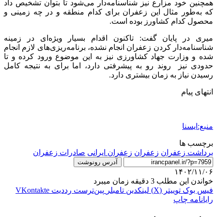
همچنین خود مزارع نیز شناسنامه‌دار می‌شود تا بتوان تشخیص داد
که به‌طور مثال این زعفران برای کدام منطقه و در چه زمینی و
محصول کدام کشاورز بوده است.
میری در پایان گفت: تاکنون اقدام بسیار ویژه‌ای در زمینه
شناسنامه‌دار کردن زعفران انجام نشده، برنامه‌ریزی‌های لازم انجام
شده و وزارت جهاد کشاورزی نیز به این موضوع ورود کرده و تا
حدودی نیز روند رو به پیشرفتی دارد، اما برای به نتیجه کامل
رسیدن نیاز به زمان بیشتری دارد.
انتهای پیام
منبع:ایسنا
برچسب ها
برداشت زعفران
زعفران
زعفران ایرانی
صادرات زعفران
آدرس رونوشت
۱۴۰۲/۱۱/۰۶
خواندن این مطلب 3 دقیقه زمان میبرد
فیس بوک
توییتر (X)
لینکدین
‫تامبلر
‫پین‌ترست
‫رددیت
‫VKontakte
رایانامه
چاپ