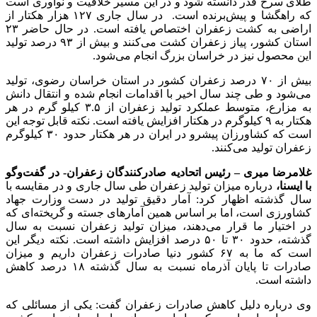
طلای سرخ قدر دانسته شود و در این مسیر خلاقیت و نوآوری است
که راهگشا و پیش‌برنده است. در سال جاری ۱۲۷ هزار هکتار از
اراضی به کشت زعفران اختصاص یافته است. در حال حاضر ۲۳
استان کشور، پیاز زعفران کشت می‌کنند و بیش از ۹۳ درصد تولید
این محصول نیز در خراسان بزرگ انجام می‌شود.
بیش از ۷۰ درصد زعفران کشور در استان خراسان رضوی، تولید
می‌شود و طی چند سال اخیر با اقدامات انجام شده و انتقال دانش
به مزارع، متوسط عملکرد تولید زعفران از ۳.۵ کیلو گرم در هر
هکتار به ۹ کیلوگرم در هکتار افزایش یافته است. نکته قابل توجه این
است که کشاورزان پیشرو در ایران در هر هکتار حدود ۳۰ کیلوگرم
زعفران تولید می‌کنند.
غلامرضا میری – رئیس اتحادیه صادرکنندگان زعفران- در گفت‌وگو
با ایسنا،
درباره میزان تولید زعفران طی سال جاری و در مقایسه با
سال گذشته اظهار کرد: آمار دقیق تولید در دست وزارت جهاد
کشاورزی است، اما بر اساس همین آمارهای جسته و گریخته‌ای که
در اختیار ما قرار می‌دهند، میزان تولید زعفران نسبت به سال
گذشته، حدود ۳۰ تا ۵۰ درصد افزایش داشته است. نکته دیگر این
است که ما به ۶۷ کشور دنیا صادرات زعفران داریم و میزان
صادرات تا پایان آذرماه نسبت به سال گذشته ۱۸ درصد کاهش
داشته است.
وی درباره دلیل کاهش صادرات زعفران گفت: یکی از مسائلی که