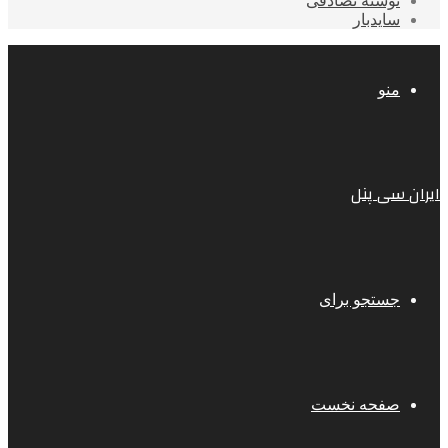
نوشته تصادفی
سایدبار
منو
ایران سی پنل
جستجو برای
صفحه نخست