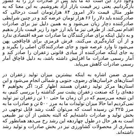
وجود دارد این است که ما باید پس از صادرات ارز را به کشور
بازگردانیم. یعنی زیر قیمت بازار آزاد بفروشیم. به این معنا که به
طور مثال قیمت دلار امروز ۸۴ هزارتومان است درحالی که
صادرکننده باید دلار را ۶۶ هزار تومان عرضه کند و در چنین شرایطی
صادرکننده دچار زیان می‌شود و به همین دلیل نیز برای صادرات
اقدام نمی‌کند. از طرفی نیز ما باید ارز خود را زیر قیمت بازار بدهیم
و به دلیل اینکه برای صادرکنندگان ما صادرات صرفه اقتصادی ندارد
و از آن کناره‌گیری می‌کنند، فرش قرمزی برای قاچاقچی پهن
می‌شود تا وارد عرصه شود و جای صادرکنندگان اصلی را بگیرند و
به جای اینکه صادرکننده از مبادی قانونی زعفران را صادر کند و
آمار رسمی صادرات ما افزایش داشته باشد، به دلیل قاچاق آمار
رسمی صادرات کاهش می‌یابد.
میری ضمن اشاره به اینکه بیشترین میزان تولید زعفران در
استان‌های خراسان‌های رضوی، جنوبی و شمالی انجام می‌شود و این
استان‌ها مرکز تولید زعفران هستند اظهار کرد: اگر بخواهیم ۴
دهه‌ای را که صنعت زعفران پشت سر گذاشته را بررسی کنیم، به
این نتیجه می‌رسیم که در آن زمان ما حتی ۱۰ تن زعفران نیز تولید
نمی‌کردیم اما حالا میزان تولیدات ما به مرز ۵۰۰ تن و صادرات ما به
مرز ۳۲۵ تن رسیده است که می‌توان گفت رشد قابل توجهی در
بخش تولید و صادرات داشته‌ایم که البته بخشی از آن نیز طبیعی
است به هر حال در طول چهاردهه این رشد رخ می‌دهد همانطور که
بسیاری از محصولات کشاورزی نیز در بخش صادرات و تولید رشد
داشته‌اند.