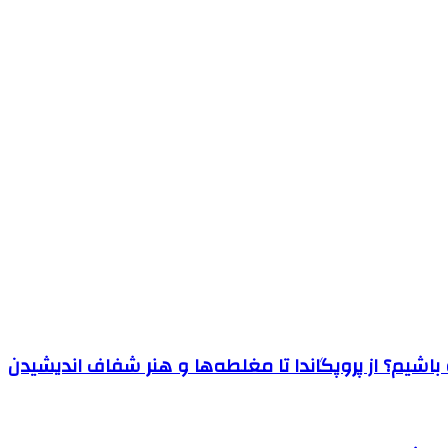
اشیم؟ از پروپگاندا تا مغلطه‌ها و هنر شفاف اندیشیدن