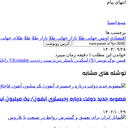
انتهای پیام
منبع:ایسنا
برچسب ها
اقتصادي
اونس جهانی طلا
بازار جهانی طلا
بازار طلا
طلا
طلای جهانی
آدرس رونوشت
۱۴۰۳/۰۹/۲۸
خواندن این مطلب 1 دقیقه زمان میبرد
فیس بوک
توییتر (X)
لینکدین
‫تامبلر
‫پین‌ترست
‫رددیت
‫VKontakte
رایان
نوشته های مشابه
مصوبه جدید دولت درباره رجیستری آیفون‌/ یک میلیون آیف
۱۴۰۲/۱۰/۲۹