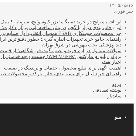
۱۴۰۵/۰۵/۱۶
خبر فوری
این اشتباه رایج در خرید دستگاه لیزر کیوسوئیچ، سرمایه کلینیک‌ها
انواع قاب بندی دیوار با گچبری پیش ساخته پلی یورتان دکارت
چرا محصولات جوشکاری ESAB همچنان انتخاب اول صنایع بزرگ هستند؟
راهنمای جامع خرید تجهیزات اندازه گیری؛ چطور دقیق‌ترین ابزاره
دندانپزشکی تحت بیهوشی در شرق تهران
سوالات متداول درباره خرید و نصب گیت فروشگاهی؛ از قیمت
بروکر دبلیو ام مارکتس (WM Markets) چیست و چه خدماتی ارائه می‌دهد؟
اخبار هفته
اهمیت آگهی برای تبلیغ محصول، خدمات و برندینگ در صنعت
راهنمای خرید لیبل برای بسته‌بندی، چاپ بارکد و محصولات صن
ورود
نوشته تصادفی
سایدبار
منو