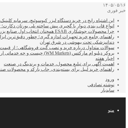
۱۴۰۵/۰۵/۱۶
خبر فوری
این اشتباه رایج در خرید دستگاه لیزر کیوسوئیچ، سرمایه کلینیک‌ها
انواع قاب بندی دیوار با گچبری پیش ساخته پلی یورتان دکارت
چرا محصولات جوشکاری ESAB همچنان انتخاب اول صنایع بزرگ هستند؟
راهنمای جامع خرید تجهیزات اندازه گیری؛ چطور دقیق‌ترین ابزاره
دندانپزشکی تحت بیهوشی در شرق تهران
سوالات متداول درباره خرید و نصب گیت فروشگاهی؛ از قیمت
بروکر دبلیو ام مارکتس (WM Markets) چیست و چه خدماتی ارائه می‌دهد؟
اخبار هفته
اهمیت آگهی برای تبلیغ محصول، خدمات و برندینگ در صنعت
راهنمای خرید لیبل برای بسته‌بندی، چاپ بارکد و محصولات صن
ورود
نوشته تصادفی
سایدبار
منو