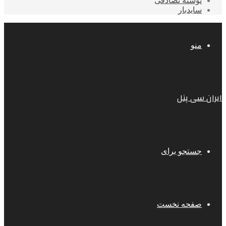
نوشته تصادفی
سایدبار
منو
ایران سی پنل
جستجو برای
صفحه نخست