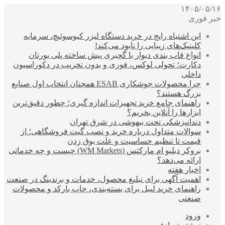
۱۴۰۵/۰۵/۱۶
خبر فوری
این اشتباه رایج در خرید دستگاه لیزر کیوسوئیچ، سرمایه
کلینیک‌های زیبایی را نابود می‌کند!
انواع قاب بندی دیوار با گچبری پیش ساخته پلی یورتان
دکارت؛ تحولی لوکس، فوری و بدون تخریب در دکوراسیون
داخلی
چرا محصولات جوشکاری ESAB همچنان انتخاب اول صنایع
بزرگ هستند؟
راهنمای جامع خرید تجهیزات اندازه گیری؛ چطور دقیق‌ترین
ابزارها را آنلاین بخریم؟
دندانپزشکی تحت بیهوشی در شرق تهران
سوالات متداول درباره خرید و نصب گیت فروشگاهی؛ از
قیمت تا تنظیم حساسیت و علت بوق زدن
بروکر دبلیو ام مارکتس (WM Markets) چیست و چه خدماتی
ارائه می‌دهد؟
اخبار هفته
اهمیت آگهی برای تبلیغ محصول، خدمات و برندینگ در صنعت
راهنمای خرید لیبل برای بسته‌بندی، چاپ بارکد و محصولات
صنعتی
ورود