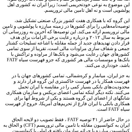
این موضوع به نوعی خودتحریمی است؛ زیرا ایران نه کشوری اهل
پولشویی است و نه اهل تامین مالی تروریسم.
این گروه که با همکاری هفت کشور بزرگ صنعتی تشکیل شد،
توصیه‌نامه‌هایی را برای کشورها در زمینه مبارزه با پولشویی و تامین
مالی تروریسم ارائه می‌کند. این توصیه‌ها که آخرین به روزرسانی آن
مربوط به سال ۲۰۱۲ و درباره رعایت برخی الزامات برای هدف
قرار دادن تهدیدهای جدید از جمله مقابله با اشاعه تسلیحات کشتار
جمعی و شفاف سازی مراودات مالی است، تقریبا از سوی تمامی
کشورهای جهان رعایت می‌شود و بانک‌ها از مراوده و تراکنش با
بانک‌ها و موسسات مالی هر کشوری که جزو فهرست سیاه FATF
باشد، خودداری می‌کنند.
به جز ایران، میانمار و کره‌شمالی، تمامی کشورهای جهان یا در
فهرست همکار یا در فهرست خاکستری این گروه قرار دارند و
محدودیت‌های بانکی بسیار کمی را در مقایسه با ایران تحمل
می‌کنند. نکته دیگر اینکه تمامی اعضای بریکس و سازمان همکاری
شانگهای از اعضای این گروه هستند و یکی از شروط آنها برای
همکاری بانکی با ایران فارغ از تحریم‌های آمریکا، خروج از فهرست
سیاه FATF است.
در حال حاضر از ۴۱ توصیه FATF ، فقط تصویب دو لایحه الحاق
ایران به کنوانسیون مقابله با تامین مالی تروریسم (CFT) و الحاق به
کنوانسیون مبارزه با جرائم سازمان یافته فراملی یا کنوانسیون