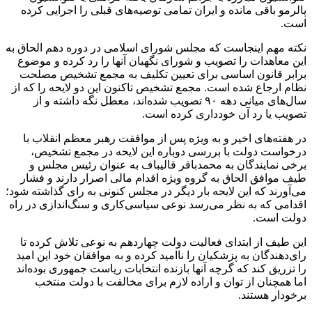
پالرمو باقی مانده و ایران تمامی توصیه‌های قبلی را اجرایی کرده
است.
نکته مهم اینجاست که مجلس شورای اسلامی در دوره دهم الحاق به
این معاهدات را تصویب و شورای نگهبان آنها را رد کرده و موضوع
برابر قانون اساسی برای تعیین تکلیف به مجمع تشخیص مصلحت
نظام ارجاع شده است. مجمع تشخیص تاکنون این دو لایحه را که از
سال‌های میانی دهه ۹۰ تصویب شده‌اند، معطل نگه داشته و از
تصویب یا رد آن خودداری کرده است.
در هفته‌های اخیر و به ویژه پس از موافقت رهبر معظم انقلاب با
درخواست دولت با بررسی دوباره این لایحه در مجمع تشخیص،
برخی نمایندگان به محمدباقر قالیباف به عنوان رئیس مجلس و
طیف موافق الحاق به گروه ویژه اقدام مالی اصرار دارند و فشار
می‌آورند که این لایحه بار دیگر در مجلس کنونی به رای گذاشته شود؛
اقدامی که به نظر می‌رسد نوعی سیاسی‌کاری و سنگ‌اندازی در راه
دولت است.
این طیف از ابتدای فعالیت دولت چهاردهم به نوعی تلاش کرده تا
رای‌دهندگان به پزشکیان را ناامید کرده و به موافقان خود این امید
را تزریق کند که گرچه آنها بازنده انتخابات ریاست جمهوری بوده‌اند
اما همچنان از توان و اراده لازم برای مخالفت با دولت منتخب
برخودار هستند.