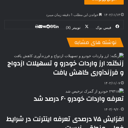
۱۴۰۲/۱۱/۱۴
خواندن این مطلب 1 دقیقه زمان میبرد
فیس بوک
توییتر (X)
ل
ر
چ
ی
ت
پ
ا
ا
ر
V
ن
ا
ی
ی
د
K
پ
نوشته های مشابه
ا
د
ک
م
o
ن‌
ب
ت
ی
ن
د
n
ی
ل
ا
t
ر
ت
زنگنه: ارز واردات خودرو و تسهیلات ازدواج
ر
a
م
ن
س
و فرزندآوری کاهش یافت
k
ه
ت
t
e
۱۴۰۲/۱۱/۰۷
تعرفه واردات خودرو ۶۰ درصد شد
۱۴۰۳/۰۹/۲۰
افزایش ۷۵ درصدی تعرفه اینترنت در شرایط