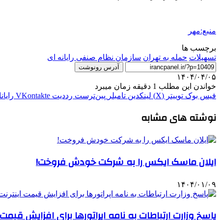
منبع:مهر
برچسب ها
تسهیلات
حمله به تهران
سازمان نظام صنفی رایانه ای
آدرس رونوشت
۱۴۰۴/۰۴/۰۵
خواندن این مطلب 1 دقیقه زمان میبرد
فیس بوک
توییتر (X)
لینکدین
‫تامبلر
‫پین‌ترست
‫رددیت
‫VKontakte
رایان
نوشته های مشابه
ایلان ماسک ایکس را به شرکت خودش فروخت!
۱۴۰۴/۰۱/۰۹
پاسخ وزارت ارتباطات به نامه اپراتورها برای افزایش قیمت 