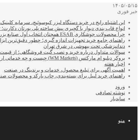
۱۴۰۵/۰۵/۱۵
خبر فوری
این اشتباه رایج در خرید دستگاه لیزر کیوسوئیچ، سرمایه کلینیک‌ها
انواع قاب بندی دیوار با گچبری پیش ساخته پلی یورتان دکارت
چرا محصولات جوشکاری ESAB همچنان انتخاب اول صنایع بزرگ هستند؟
راهنمای جامع خرید تجهیزات اندازه گیری؛ چطور دقیق‌ترین ابزاره
دندانپزشکی تحت بیهوشی در شرق تهران
سوالات متداول درباره خرید و نصب گیت فروشگاهی؛ از قیمت
بروکر دبلیو ام مارکتس (WM Markets) چیست و چه خدماتی ارائه می‌دهد؟
اخبار هفته
اهمیت آگهی برای تبلیغ محصول، خدمات و برندینگ در صنعت
راهنمای خرید لیبل برای بسته‌بندی، چاپ بارکد و محصولات صن
ورود
نوشته تصادفی
سایدبار
منو