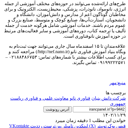
طرح‌های ارائه‌شده می‌توانند در حوزه‌های مختلف آموزشی از جمله
انرژی، نانومواد، نانوذرات، پزشکی، محیط‌زیست، الکترونیک و برای
مخاطبان گوناگون اعم از مدارس و دانش‌آموزان، دانشگاه و
دانشجویان، استارت‌آپ‌ها، صنایع کوچک و متوسط، صنایع بزرگ و
عموم مردم باشند. خدمات آموزشی شامل هرگونه خدمت از جمله
تألیف یا ترجمه کتاب، دوره‌های آموزشی و سایر فعالیت‌های مرتبط
در حوزه آموزش نانوفناوری است.
علاقه‌مندان تا ۱۵ اسفندماه سال جاری می‌توانند جهت ثبت‌نام به
وبگاه بنیاد آموزش فناوری نانو (http://nef.nano.ir/) مراجعه کنند و
برای کسب اطلاعات بیشتر با شماره‌های تماس: ۰۲۱۸۸۴۸۶۷۵۳ –
۰۹۱۹۹۲۲۲۵۷۱ تماس بگیرند.
منبع:مهر
برچسب ها
شرکت دانش بنیان
فناوری نانو
معاونت علمی و فناوری ریاست
جمهوری
آدرس رونوشت
۱۴۰۲/۱۱/۲۹
خواندن این مطلب 1 دقیقه زمان میبرد
فیس بوک
توییتر (X)
لینکدین
‫تامبلر
‫پین‌ترست
‫رددیت
‫VKontakte