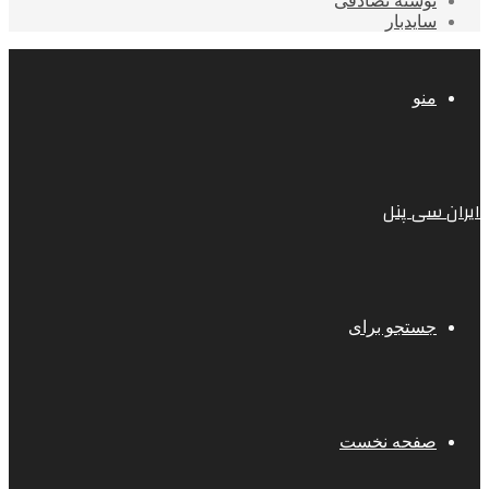
نوشته تصادفی
سایدبار
منو
ایران سی پنل
جستجو برای
صفحه نخست