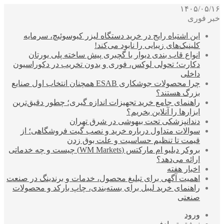
۱۴۰۵/۰۵/۱۶
خبر فوری
این اشتباه رایج در خرید دستگاه لیزر کیوسوئیچ، سرمایه
کلینیک‌های زیبایی را نابود می‌کند!
انواع قاب بندی دیوار با گچبری پیش ساخته پلی یورتان
دکارت؛ تحولی لوکس، فوری و بدون تخریب در دکوراسیون
داخلی
چرا محصولات جوشکاری ESAB همچنان انتخاب اول صنایع
بزرگ هستند؟
راهنمای جامع خرید تجهیزات اندازه گیری؛ چطور دقیق‌ترین
ابزارها را آنلاین بخریم؟
دندانپزشکی تحت بیهوشی در شرق تهران
سوالات متداول درباره خرید و نصب گیت فروشگاهی؛ از
قیمت تا تنظیم حساسیت و علت بوق زدن
بروکر دبلیو ام مارکتس (WM Markets) چیست و چه خدماتی
ارائه می‌دهد؟
اخبار هفته
اهمیت آگهی برای تبلیغ محصول، خدمات و برندینگ در صنعت
راهنمای خرید لیبل برای بسته‌بندی، چاپ بارکد و محصولات
صنعتی
ورود